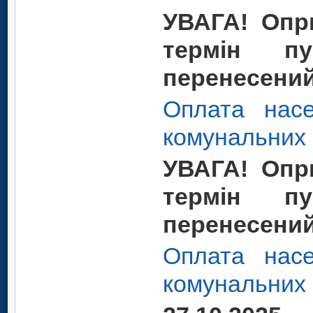
УВАГА! Опр
термін пу
перенесений
Оплата насе
комунальних п
УВАГА! Опр
термін пу
перенесений
Оплата насе
комунальних п