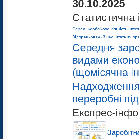
30.10.2025
Статистична 
Середньооблікова кількість штат
Відпрацьований час штатних прац
Середня заро
видами економ
(щомісячна і
Надходженн
переробні пі
Експрес-інфо
Заробітна