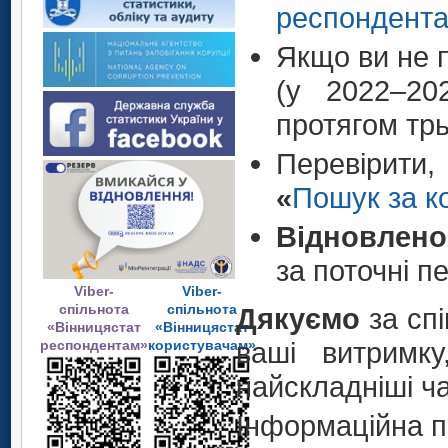
респондент
Якщо ви не п
(у 2022–2
протягом трь
Перевірити
«
Пошук за 
Відновлено
за поточні п
Viber-
Viber-
спільнота
спільнота
Дякуємо
за спі
«Вінницястат
«Вінницястат
ваші витримку
респондентам»
користувачам»
найскладніші ч
Інформаційна п