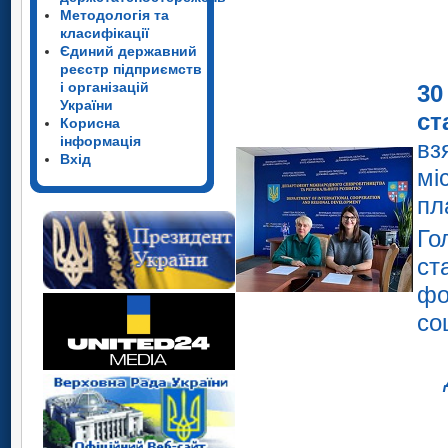
Методологія та
класифікації
Єдиний державний
реєстр підприємств
і організацій
30
України
ст
Корисна
інформація
вз
Вхід
мі
пл
Го
ст
фо
с