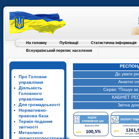
На головну
Публікації
Статистична інформація
Всеукраїнський перепис населення
РЕСПОН
До уваги ре
Про Головне
Анкетні о
управління
Діяльність
Сервіс "Пошук з
Головного
КАБІНЕТ Р
управління
Для громадськості
Звітна док
Нормативно-
правова база
Термін подання
звітності
Метаописи
держстатспостережень