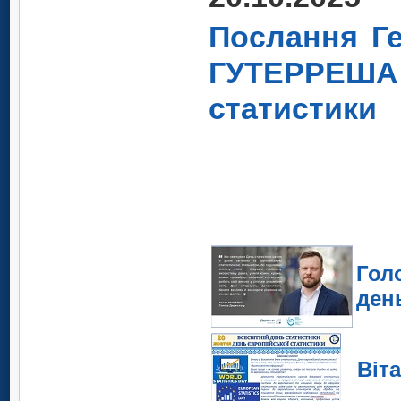
Послання Г
ГУТЕРРЕШ
статистики
Гол
ден
Віт