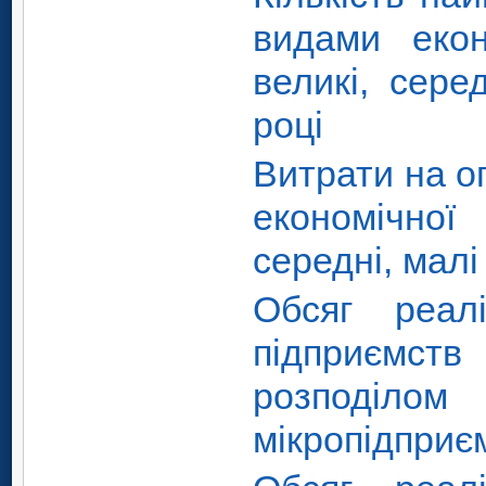
видами екон
великі, сере
році
Витрати на о
економічної
середні, малі
Обсяг реалі
підприємств
розподіло
мікропідприє