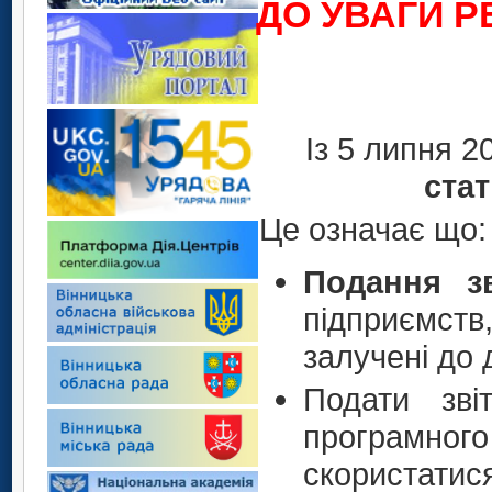
ДО УВАГИ Р
Із 5 липня 2
стат
Це означає що:
Подання з
підприємств
залучені до
Подати зв
програ
скористати