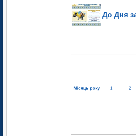
До Дня з
Місяць року
1
2