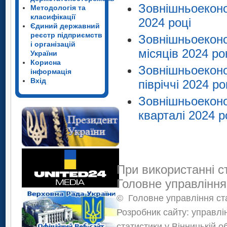
Зовнішньоекон
Методологія та
класифікації
2024 році
Єдиний державний
реєстр підприємств
Зовнішньоеконо
і організацій
місяців 2024 ро
України
Корисна
Зовнішньоеконо
інформація
Вхід
півріччі 2024 ро
Зовнішньоеконо
кварталі 2024 р
При використанні с
Головне управління
©
Головне управління ста
Розробник сайту: управлі
статистики у Вінницькій о