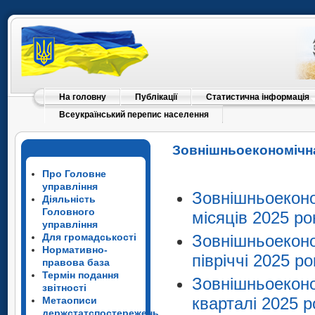
На головну
Публікації
Статистична інформація
Всеукраїнський перепис населення
Зовнішньоекономічна
Про Головне
управління
Зовнішньоеконо
Діяльність
Головного
місяців 2025 ро
управління
Для громадськості
Зовнішньоеконо
Нормативно-
півріччі 2025 ро
правова база
Термін подання
Зовнішньоеконо
звітності
кварталі 2025 р
Метаописи
держстатспостережень