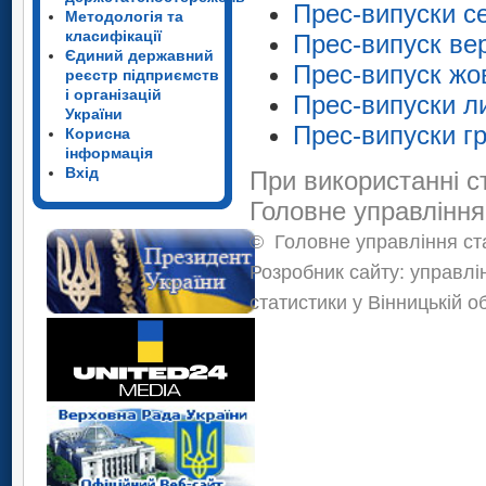
Прес-випуски с
Методологія та
класифікації
Прес-випуск ве
Єдиний державний
Прес-випуск жо
реєстр підприємств
і організацій
Прес-випуски л
України
Прес-випуски г
Корисна
інформація
Вхід
При використанні с
Головне управління
©
Головне управління ста
Розробник сайту: управлі
статистики у Вінницькій о