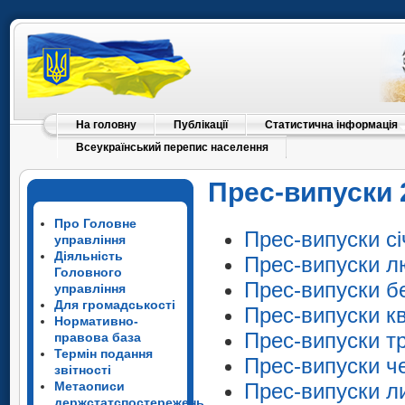
На головну
Публікації
Статистична інформація
Всеукраїнський перепис населення
Прес-випуски 
Про Головне
Прес-випуски сі
управління
Діяльність
Прес-випуски л
Головного
Прес-випуски б
управління
Для громадськості
Прес-випуски кв
Нормативно-
Прес-випуски т
правова база
Термін подання
Прес-випуски ч
звітності
Метаописи
Прес-випуски л
держстатспостережень