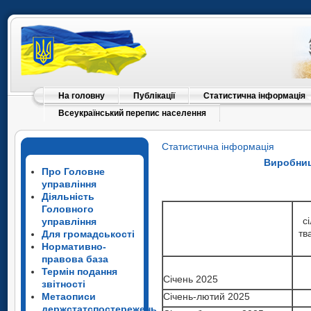
На головну
Публікації
Статистична інформація
Всеукраїнський перепис населення
Статистична інформація
Виробниц
Про Головне
управління
Діяльність
Головного
с
управління
тв
Для громадськості
Нормативно-
правова база
Термін подання
Січень 2025
звітності
Метаописи
Січень-лютий 2025
держстатспостережень