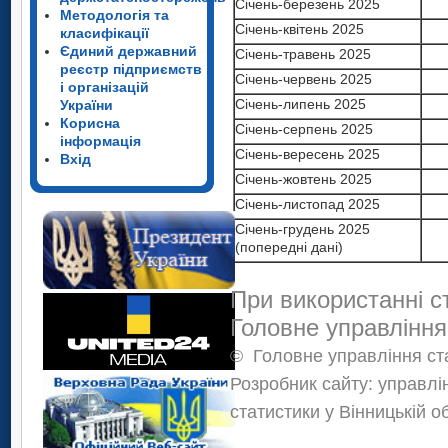
Січень-березень 2025
Методологія та
Січень-квітень 2025
класифікації
Єдиний державний
Січень-травень 2025
реєстр підприємств
Січень-червень 2025
і організацій
Січень-липень 2025
України
Корисна
Січень-серпень 2025
інформація
Січень-вересень 2025
Вхід
Січень-жовтень 2025
Січень-листопад 2025
Січень-грудень 2025
(попередні дані)
При використанні с
Головне управління
©
Головне управління ста
Розробник сайту: управлі
статистики у Вінницькій о