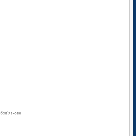
родоохоронної діяльності (2006-2023)
обов'язкове