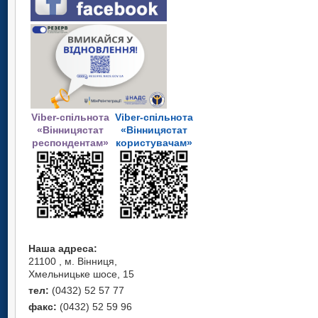
Viber-спільнота
Viber-спільнота
«Вінницястат
«Вінницястат
респондентам»
користувачам»
Наша адреса:
21100 , м. Вінниця,
Хмельницьке шосе, 15
тел:
(0432) 52 57 77
факс:
(0432) 52 59 96