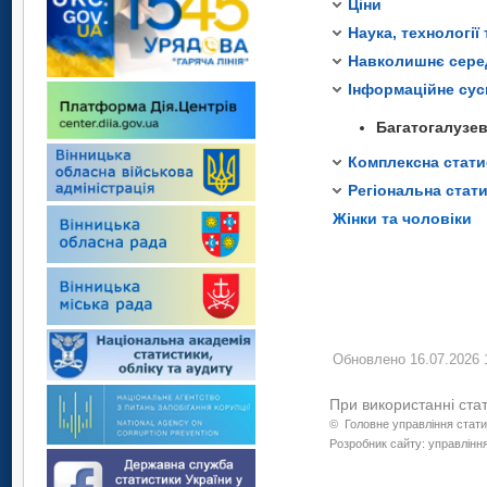
Ціни
Обсяг реалізова
Капітальні інвестиц
Методологічні пояс
Кількість засоб
Наука, технології 
Методологічні пояс
Кількість пошто
Навколишнє сер
Методологічні 
Інформаційне сус
Багатогалузев
Основні показни
Комплексна стати
Основні показни
Регіональна стат
Жінки та чоловіки
Обновлено 16.07.2026 
При використанні ста
©
Головне управління стати
Розробник сайту: управління