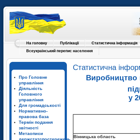
На головну
Публікації
Статистична інформація
Пло
Всеукраїнський перепис населення
Статистична інфор
Виробництво к
Про Головне
управління
пі
Діяльність
Вінницька область
Головного
у 2
Пло
управління
райони
Для громадськості
Пло
Нормативно-
правова база
Вінницький
Пл
Термін подання
Пло
звітності
Метаописи
Вінницька область
Пло
Вінницька область
держстатспостережень