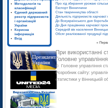
Про хід збирання урожаю сільськ
Методологія та
Експорт Вінниччини
класифікації
Стан тваринництва області
Єдиний державний
Діяльність підприємств харчової
реєстр підприємств
До Всеукраїнського дня боротьб
і організацій
До Дня працівника харчової про
України
Середній вік населення Вінницько
Корисна
Обсяг реалізованої продукції під
інформація
Вхід
«
Перв
При використанні с
Головне управління
©
Головне управління ста
Розробник сайту: управлі
статистики у Вінницькій о