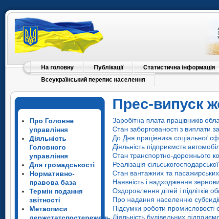
На головну
Публікації
Статистична інформація
Всеукраїнський перепис населення
Прес-випуск ж
Заробітна плата працівників обла
Про Головне
Стан заборгованості з виплати з
управління
До Дня працівника соціальної с
Діяльність
Діяльність підприємств автомобі
Головного
Стан транспортно-дорожнього ком
управління
Реалізація сільськогосподарсько
Для громадськості
Стан вантажних та пасажирських 
Нормативно-
Наявність і надходження зернови
правова база
Оздоровлення дітей і підлітків об
Термін подання
Про надання населенню субсидій
звітності
Підсумки роботи промисловості о
Метаописи
Діяльність будівельних підприємс
держстатспостережень