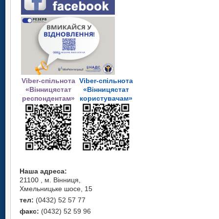
Viber-спільнота
Viber-спільнота
«Вінницястат
«Вінницястат
респондентам»
користувачам»
Наша адреса:
21100 , м. Вінниця,
Хмельницьке шосе, 15
тел:
(0432) 52 57 77
факс:
(0432) 52 59 96