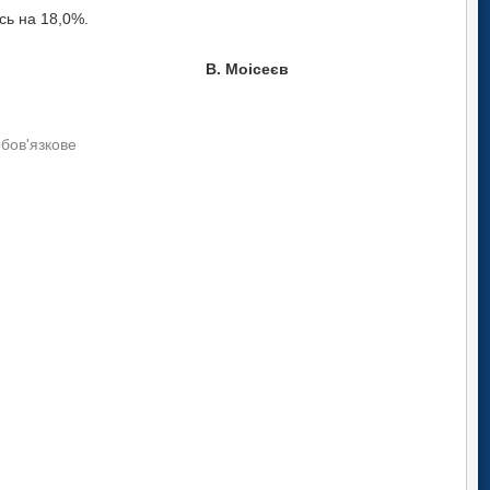
сь на 18,0%.
В. Моісеєв
обов'язкове