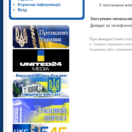
Корисна інформація
У постачанні еле
Вхід
Засту
Довідка за телефоном
При використанні ста
©
Головне управління стати
Розробник сайту: управління