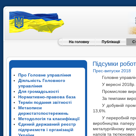
На головну
Публікації
С
Підсумки робот
Прес-випуски 2018
Про Головне управління
Головне управлін
Діяльність Головного
У вересні 2018р.
управління
Для громадськості
Промислове вироб
Нормативно-правова база
За темпами вироб
Термін подання звітності
У добувній пром
Метаописи
13,6%.
держстатспостережень
У переробній пр
Методологія та класифікації
виробництва паперу 
Єдиний державний реєстр
металургійному вироб
підприємств і організацій
напоїв та тютюнових 
України