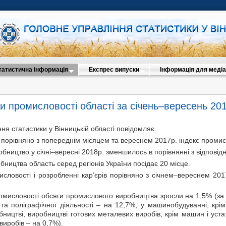
татистична інформація
Експрес випуски
Інформація для медіа
и промисловості області за січень–вересень 20
ня статистики у Вінницькій області повідомляє.
 порівняно з попереднім місяцем та вереснем 2017р. індекс промисл
ництво у січні–вересні 2018р. зменшилось в порівнянні з відповід
ництва область серед регіонів України посідає 20 місце.
исловості і розробленні кар’єрів порівняно з січнем–вереснем 20
омисловості обсяги промислового виробництва зросли на 1,5% (за 
та поліграфічної діяльності – на 12,7%, у машинобудуванні, крі
ництві, виробництві готових металевих виробів, крім машин і уста
виробів – на 0,7%).