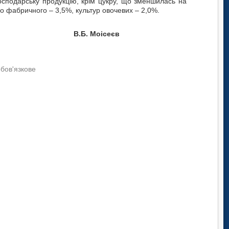
господарську продукцію, крім цукру, що зменшилась на
го фабричного – 3,5%, культур овочевих – 2,0%.
Б. Моісеєв
обов'язкове