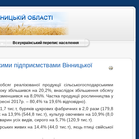
Всеукраїнський перепис населення
ькими підприємствами Вінницької
обсяг реалізованої продукції сільськогосподарськими
оку збільшився на 20,2%, внаслідок збільшення обсягу
 зменшився на 8,0%%. Частка продукції рослинництва у
ресні 2017р. – 80,4% та 19,6% відповідно).
1,7 тис.т, буряків цукрових фабричних в 2,0 рази (179,8
х на 13,9% (544,8 тис.т), культур овочевих на 10,9% (8,0
варин усіх видів, сирого на 5,7% (120,9 тис.т).
ських живих на 14,4% (44,0 тис.т), яєць птиці свійської