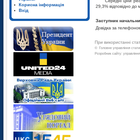
Середні ціни ре
Корисна інформація
29,3% відповідно до 
Вхід
Засту
Довідка за телефоном
При використанні ста
©
Головне управління стати
Розробник сайту: управління