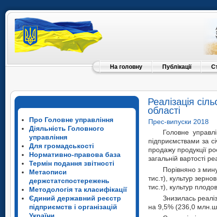
На головну
Публікації
С
Реалізація сіл
області
Про Головне управління
Прес-випуски 2018
Діяльність Головного
Головне управлі
управління
підприємствами за сі
Для громадськості
продажу продукції ро
Нормативно-правова база
загальній вартості ре
Термін подання звітності
Порівняно з мину
Метаописи
тис.т), культур зерно
держстатспостережень
тис.т), культур плодов
Методологія та класифікації
Єдиний державний реєстр
Знизилась реаліз
підприємств і організацій
на 9,5% (236,0 млн.ш
України