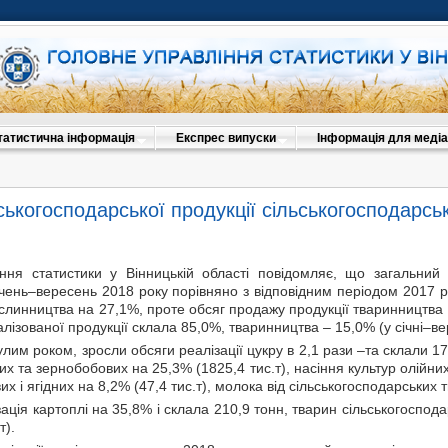
татистична інформація
Експрес випуски
Інформація для медіа
ьськогосподарської продукції сільськогосподарс
ння статистики у Вінницькій області повідомляє, що загальний 
чень–вересень 2018 року порівняно з відповідним періодом 2017 р
слинництва на 27,1%, проте обсяг продажу продукції тваринництва
алізованої продукції склала 85,0%, тваринництва – 15,0% (у січні–ве
лим роком, зросли обсяги реалізації цукру в 2,1 рази –та склали 17
вих та зернобобових на 25,3% (1825,4 тис.т), насіння культур олійни
их і ягідних на 8,2% (47,4 тис.т), молока від сільськогосподарських т
ація картоплі на 35,8% і склала 210,9 тонн, тварин сільськогосподар
т).