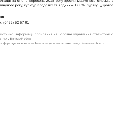
алізації за січень–вересень 2018 року зросли майже всю сільсько
минулого року, культур плодових та ягідних – 17,0%, буряку цукрово
пник начальника В.
: (0432) 52 57 61
тистичної інформації посилання на Головне управління статистики 
стики у Вінницькій області
 інформаційних технологій Головного управління статистики у Вінницькій області