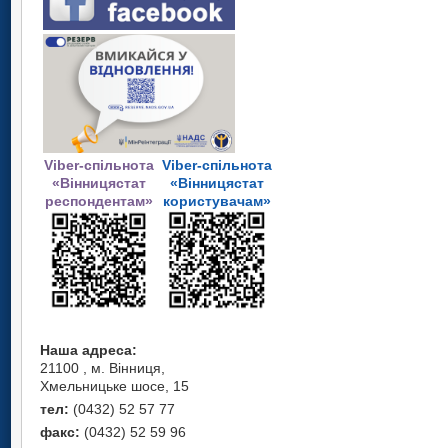
Viber-спільнота
Viber-спільнота
«Вінницястат
«Вінницястат
респондентам»
користувачам»
Наша адреса:
21100 , м. Вінниця,
Хмельницьке шосе, 15
тел:
(0432) 52 57 77
факс:
(0432) 52 59 96