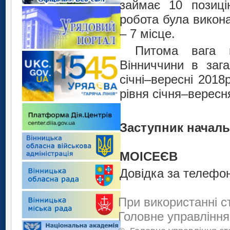
займає 10 позиці
робота була викона
– 7 місце.
Питома вага к
Вінниччини в зага
січні–вересні 2018
рівня січня–вересн
Заступ
МОІСЕЄВ
Довідка за телефон
При використанні с
Головне управління