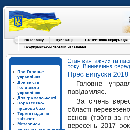
На головну
Публікації
Статистична інформація
Всеукраїнський перепис населення
Стан вантажних та пас
року: Вінниччина серед
Про Головне
Прес-випуски 2018
управління
Головне управл
Діяльність
Головного
повідомляє.
управління
Для громадськості
За січень–вере
Нормативно-
області перевезено
правова база
Термін подання
основі (тобто за 
звітності
Метаописи
вересень 2017 рок
держстатспостережень