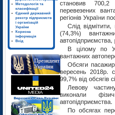
становив 700,2 
Методологія та
класифікації
перевезених вант
Єдиний державний
регіонів України по
реєстр підприємств
і організацій
Слід відмітити,
України
Корисна
(74,3%) вантажн
інформація
автопідприємства, 
Вхід
В цілому по У
вантажних автопер
Обсяги пасажир
вересень 2018р. с
99,7% від обсягів 
Левову частин
виконали фіз
автопідприємства.
По обсягах пер