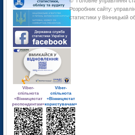
©
Головне управління ста
Розробник сайту: управлі
статистики у Вінницькій о
Viber-
Viber-
спільнота
спільнота
«Вінницястат
«Вінницястат
респондентам»
користувачам»