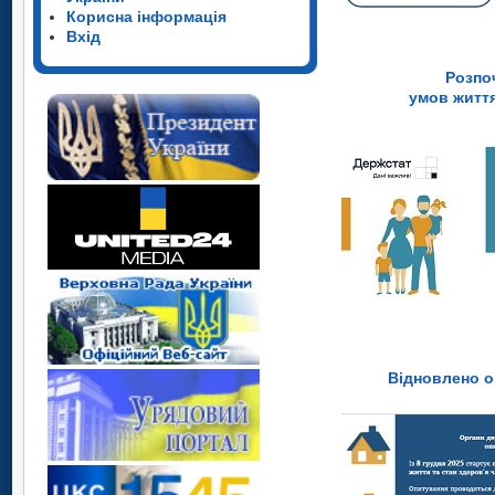
Корисна інформація
Вхід
Розпо
умов житт
Відновлено 