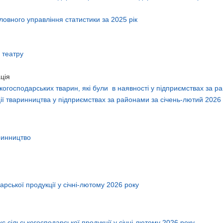
оловного управління статистики за 2025 рік
 театру
ція
ськогосподарських тварин, які були в наявності у підприємствах за 
ї тваринництва у підприємствах за районами за січень-лютий 2026
ринництво
арської продукції у січні-лютому 2026 року
кс сільськогосподарської продукції у січні-лютому 2026 року