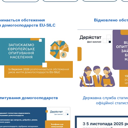
чинається обстеження
Відновлено обс
я домогосподарств EU-SILC
опитування домогосподарств
Державна служба статис
офіційної статис