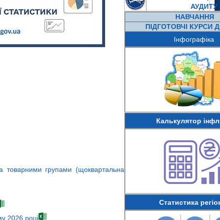
АУДИТУ
НАВЧАН
НЯ
ПІДГОТОВЧІ КУРСИ 
Інфографіка
Калькулятор інфл
 за товарними групами (щоквартальна
Статистика регіо
му 2026 році