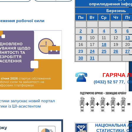
оприлюднення інфор
Березень
Пн
Вт
Ср
Чт
Пт
теження робочої сили
2
3
4
5
6
9
10
11
12
13
16
17
18
19
20
23
24
25
26
27
30
31
ГАРЯЧА Л
(0432) 52 57 77, 0
тики запускає новий портал
тики із ШІ-асистентом
НАЦІОНАЛЬНА А
СТАТИСТИКИ, ОБ