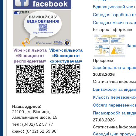
Відпрацьований час ш
Середня заробітна пл
Середньомісячна заро
Експрес-інформація
Заро
Viber-спільнота
Viber-спільнота
«Вінницястат
«Вінницястат
Пресреліз
респондентам»
користувачам»
Заробітна плата прац
30.03.2026
Статистична інформа
Вантажообіг за вида
Кількість перевезени
Обсяги перевезених 
Наша адреса:
21100 , м. Вінниця,
Пасажирообіг за вид
Хмельницьке шосе, 15
27.03.2026
тел:
(0432) 52 57 77
Статистична інформа
факс:
(0432) 52 59 96
Середні ціни продукц