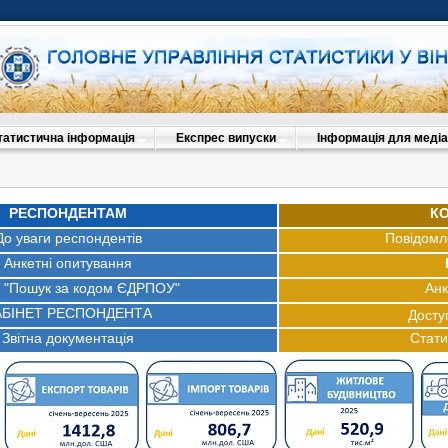
татистична інформація
Експрес випуски
Інформація для медіа
РЕСПОНДЕНТАМ
К
До уваги респондентів
Повідомл
Анкетні опитування
с "Пошук за кодом ЄДРПОУ"
Анк
АБІНЕТ РЕСПОНДЕНТА
Досту
Звітна документація
Стати