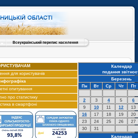
Всеукраїнський перепис населення
ОРИСТУВАЧАМ
Календар
подання звітнос
ення для користувачів
Березень
Інфографіка
Пн
Вт
Ср
Чт
Пт
етні опитування
пно про статистику
2
3
4
5
6
стика в смартфоні
9
10
11
12
13
16
17
18
19
20
23
24
25
26
27
30
31
Календар