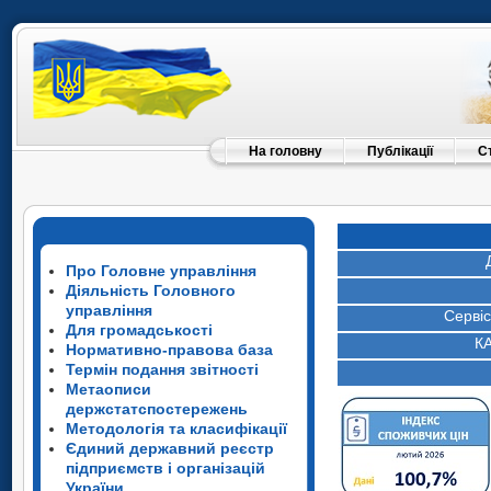
На головну
Публікації
С
Про Головне управління
Діяльність Головного
управління
Серві
Для громадськості
К
Нормативно-правова база
Термін подання звітності
Метаописи
держстатспостережень
Методологія та класифікації
Єдиний державний реєстр
підприємств і організацій
України