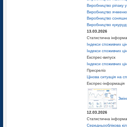
Виробництво ріпаку у
Виробництво ячменю 
Виробництво соняшни
Виробництво кукурудз
13.03.2026
Статистична інформа
Індекси споживчих ці
Індекси споживчих ці
Експрес-випуск
Індекси споживчих цін
Пресреліз
Цінова ситуація на с
Експрес-інформація
Змін
12.03.2026
Статистична інформа
Середньооблікова кіль