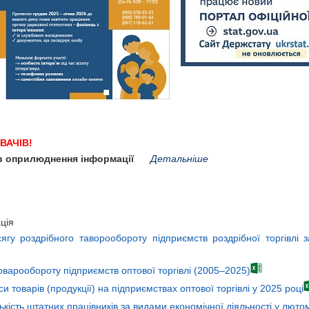
ВАЧІВ!
нів оприлюднення інформації
Детальніше
ція
сягу роздрібного таворообороту підприємств роздрібної торгівлі
оварообороту підприємств оптової торгівлі (2005–2025)
и товарів (продукції) на підприємствах оптової торгівлі у 2025 році
ькість штатних працівників за видами економічної діяльності у люто