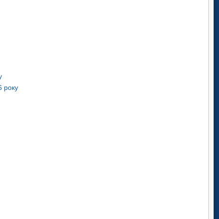
у
6 року