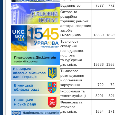
Будівництво
7877
772
Оптова та
роздрібна
торгівля; ремонт
автотранспортних
засобів
і мотоциклів
18350
1828
Транспорт,
складське
господарство,
поштова
та кур'єрська
діяльність
13686
1355
Тимчасове
розміщування
й організація
харчування
722
72
Інформація та
телекомунікації
3201
321
Фінансова та
страхова
діяльність
1654
171