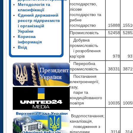
господарство,
Методологія та
лісове
класифікації
господарство та
Єдиний державний
рибне
реєстр підприємств
господарство
15888
1551
і організацій
України
Промисловість
52458
5285
Корисна
Добувна
інформація
промисловість
Вхід
і розроблення
кар'єрів
978
93
Переробна
промисловість
38331
3871
Постачання
електроенергії,
газу,
пари та
кондиційованого
повітря
10035
1005
Водопостачання;
каналізація,
поводження з
відходами
3114
314