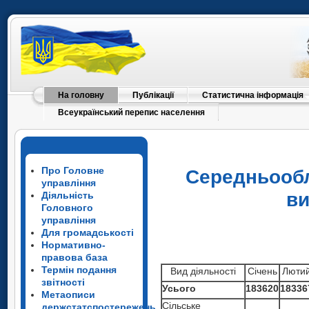
На головну
Публікації
Статистична інформація
Всеукраїнський перепис населення
Про Головне
Середньооблі
управління
ви
Діяльність
Головного
управління
Для громадськості
Нормативно-
правова база
Термін подання
Вид діяльності
Cічень
Люти
звітності
Усього
183620
18336
Метаописи
Сільське
держстатспостережень