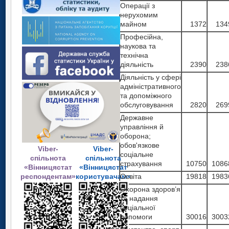
Операції з
нерухомим
майном
1372
134
Професійна,
наукова та
технічна
діяльність
2390
238
Діяльність у сфері
адміністративного
та допоміжного
обслуговування
2820
269
Державне
управління й
оборона;
обов'язкове
Viber-
Viber-
соціальне
спільнота
спільнота
страхування
10750
1086
«Вінницястат
«Вінницястат
респондентам»
користувачам»
Освіта
19818
1983
Охорона здоров’я
та надання
соціальної
допомоги
30016
3003