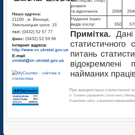
Мистецтво, спорт,
розваги
та відпочинок
2068
204
Наша адреса:
Надання інших
21100 , м. Вінниця,
видів послуг
550
57
Хмельницьке шосе, 15
тел:
(0432) 52 57 77
Примітка.
Дані 
факс:
(0432) 52 59 96
статистичного 
питань статисти
відокремлені 
найманих працівн
При використанні статистичної і
©
Головне управління статистики у Вінниц
Розробник сайту: управління інформаційних