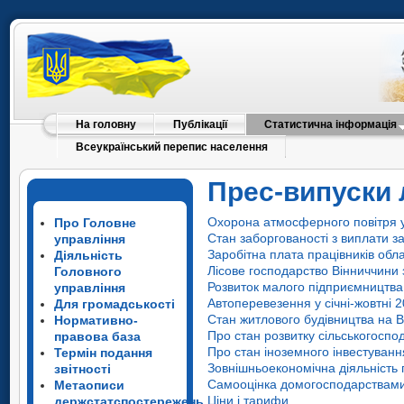
На головну
Публікації
Статистична інформація
Всеукраїнський перепис населення
Прес-випуски 
Охорона атмосферного повітря у 
Про Головне
Стан заборгованості з виплати з
управління
Заробітна плата працівників обла
Діяльність
Лісове господарство Вінниччини 
Головного
Розвиток малого підприємництва
управління
Автоперевезення у січні-жовтні 2
Для громадськості
Стан житлового будівництва на В
Нормативно-
Про стан розвитку сільськогоспо
правова база
Про стан іноземного інвестування
Термін подання
Зовнішньоекономічна діяльність 
звітності
Самооцінка домогосподарствами В
Метаописи
Ціни і тарифи
держстатспостережень