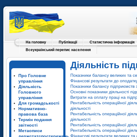
На головну
Публікації
Статистична інформація
Всеукраїнський перепис населення
Діяльність пі
Показники балансу великих та се
Про Головне
Фінансові результати до оподатк
управління
Показники балансу підприємств з
Діяльність
Основні показники діяльності пі
Головного
Витрати на оплату праці на підпр
управління
Рентабельність операційної діял
Для громадськості
діяльності
Нормативно-
Рентабельність операційної діял
правова база
діяльності
Термін подання
Рентабельність операційної діял
звітності
Рентабельність операційної діял
Метаописи
Фінансові результати великих та
держстатспостережень