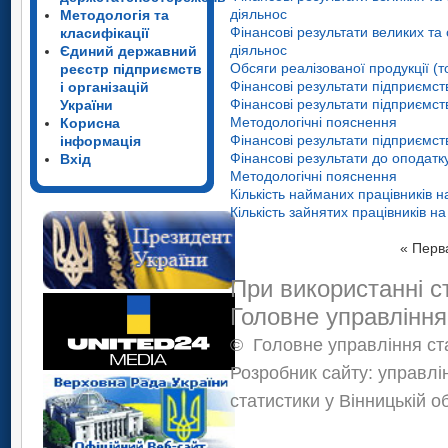
діяльнос
Методологія та
Фінансові результати великих та
класифікації
діяльнос
Єдиний державний
Обсяги реалізованої продукції (т
реєстр підприємств
Фінансові результати підприємст
і організацій
Фінансові результати підприємст
України
Методологічні пояснення
Корисна
Фінансові результати підприємст
інформація
Фінансові результати до оподатк
Вхід
Методологічні пояснення
Кількість найманих працівників н
Кількість зайнятих працівників н
«
Перв
При використанні с
Головне управління
©
Головне управління ста
Розробник сайту: управлі
статистики у Вінницькій о