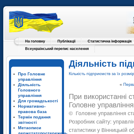
На головну
Публікації
Статистична інформація
Всеукраїнський перепис населення
Діяльність пі
Кількість підприємств за їх розм
Про Головне
управління
«
Перв
Діяльність
Головного
При використанні с
управління
Для громадськості
Головне управління
Нормативно-
правова база
©
Головне управління ста
Термін подання
Розробник сайту: управлі
звітності
Метаописи
статистики у Вінницькій о
держстатспостережень