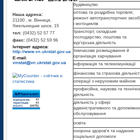
промисловість
будівництво
промисловість
будівництво
оптова та роздрібна торгівля;
Наша адреса:
будівництво
ремонт автотранспортних засоб
оптова та роздрібна торгівля;
21100 , м. Вінниця,
оптова та роздрібна торгівля;
і мотоциклів
ремонт автотранспортних
Хмельницьке шосе, 15
ремонт автотранспортних
засобів і мотоциклів
транспорт, складське
тел:
(0432) 52 57 77
засобів і мотоциклів
господарство, поштова та
транспорт, складське
факс:
(0432) 52 59 96
транспорт, складське
кур'єрська діяльність
господарство, поштова та
господарство, поштова та
кур'єрська діяльність
тимчасове розміщування й
кур'єрська діяльність
організація харчування
тимчасове розміщування й
тимчасове розміщування й
організація харчування
інформація та телекомунікації
організація харчування
інформація та телекомунікації
фінансова та страхова діяльніст
інформація та телекомунікації
фінансова та страхова діяльніс
операції з нерухомим майном
фінансова та страхова
діяльність
операції з нерухомим майном
професійна, наукова та технічн
діяльність
операції з нерухомим майном
професійна, наукова та техніч
діяльність
діяльність у сфері
професійна, наукова та техніч
адміністративного та допоміжно
діяльність
діяльність у сфері
обслуговування
адміністративного та
діяльність у сфері
допоміжного обслуговування
адміністративного та
освіта
допоміжного обслуговування
освіта
охорона здоров'я та надання
соціальної допомоги
освіта
охорона здоров'я та надання