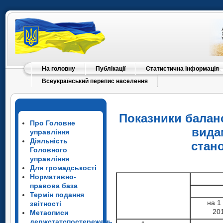
На головну
Публікації
Статистична інформація
Всеукраїнський перепис населення
Показники баланс
Про Головне
вида
управління
Діяльність
стан
Головного
управління
Для громадськості
на
Нормативно-
правова база
1 січ
Термін подання
2016
на 1
звітності
1
20
Усього
207
Метаописи
держстатспостережень