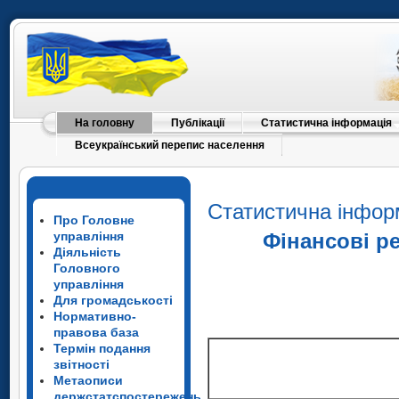
1
Усього
сільське, лісове та рибне гос
На головну
Публікації
Статистична інформація
Всеукраїнський перепис населення
промисловість
Статистична інфор
будівництво
Про Головне
управління
Фінансові р
Діяльність
оптова та роздрібна торгівля
Головного
автотранспортних засобів і м
управління
Для громадськості
Нормативно-
транспорт, складське господа
правова база
та кур'єрська діяльність
Термін подання
звітності
Метаописи
тимчасове розміщування й ор
держстатспостережень