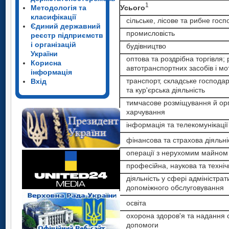
1
харчування
Усього
Методологія та
класифікації
1
Усього
сільське, лісове та рибне госп
Єдиний державний
промисловість
сільське, лісове та рибне гос
інформація та телекомунікаці
реєстр підприємств
і організацій
будівництво
промисловість
України
оптова та роздрібна торгівля;
будівництво
Корисна
фінансова та страхова діяльн
автотранспортних засобів і мо
оптова та роздрібна торгівля
інформація
транспорт, складське господар
автотранспортних засобів і м
Вхід
та кур'єрська діяльність
операції з нерухомим майно
транспорт, складське господа
тимчасове розміщування й орг
та кур'єрська діяльність
харчування
тимчасове розміщування й ор
професійна, наукова та техніч
інформація та телекомунікації
харчування
інформація та телекомунікаці
фінансова та страхова діяльні
діяльність у сфері адміністра
операції з нерухомим майном
фінансова та страхова діяльн
допоміжного обслуговування
професійна, наукова та технічн
операції з нерухомим майно
діяльність у сфері адміністрат
професійна, наукова та техніч
допоміжного обслуговування
освіта
діяльність у сфері адміністра
допоміжного обслуговування
освіта
охорона здоров'я та надання с
освіта
охорона здоров'я та надання 
допомоги
допомоги
охорона здоров'я та надання 