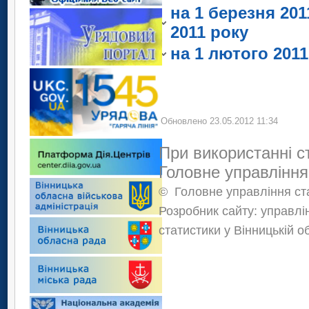
Шаргородський
на 1 березня 201
Чечельницький
Ямпільський
2011 року
Шаргородський
Ямпільський
на 1 лютого 2011
Обновлено 23.05.2012 11:34
При використанні с
Головне управління
©
Головне управління ста
Розробник сайту: управлі
статистики у Вінницькій о