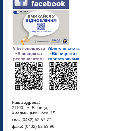
Viber-спільнота
Viber-спільнота
«Вінницястат
«Вінницястат
респондентам»
користувачам»
Наша адреса:
21100 , м. Вінниця,
Хмельницьке шосе, 15
тел:
(0432) 52 57 77
факс:
(0432) 52 59 96