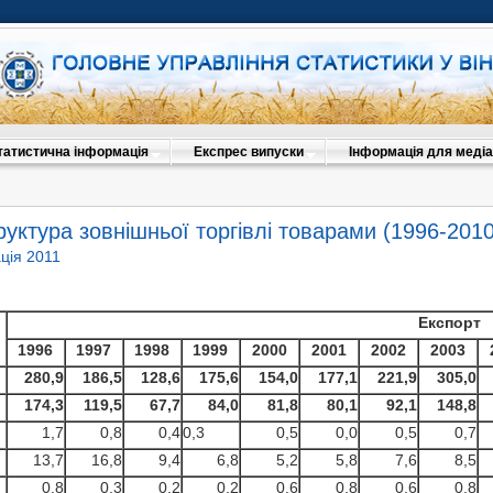
татистична інформація
Експрес випуски
Інформація для медіа
руктура зовнішньої торгівлі товарами (1996-2010
ція 2011
Експорт
1996
1997
1998
1999
2000
2001
2002
2003
280,9
186,5
128,6
175
,6
154
,0
177
,1
221,9
305,0
174,3
119,5
67
,7
84
,0
81,8
80,1
92,1
148,8
1,7
0,8
0,4
0,3
0,5
0,0
0,5
0,7
13,7
16,8
9,4
6,8
5,2
5,8
7,6
8,5
0,8
0,3
0,2
0,2
0,6
0,8
0,6
0,8