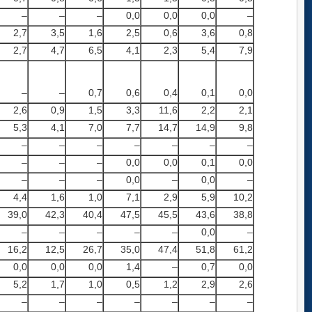
–
–
–
0,0
0,0
0,0
–
2,7
3,5
1,6
2,5
0,6
3,6
0,8
2,7
4,7
6,5
4,1
2,3
5,4
7,9
–
–
0,7
0,6
0,4
0,1
0,0
2,6
0,9
1,5
3,3
11,6
2,2
2,1
5,3
4,1
7,0
7,7
14,7
14,9
9,8
–
–
–
–
–
–
–
–
–
–
0,0
0,0
0,1
0,0
–
–
–
0,0
–
0,0
–
4,4
1,6
1,0
7,1
2,9
5,9
10,2
39,0
42,3
40,4
47,5
45,5
43,6
38,8
–
–
–
–
–
0,0
–
16,2
12,5
26,7
35,0
47,4
51,8
61,2
0,0
0,0
0,0
1,4
–
0,7
0,0
5,2
1,7
1,0
0,5
1,2
2,9
2,6
–
–
–
–
–
–
–