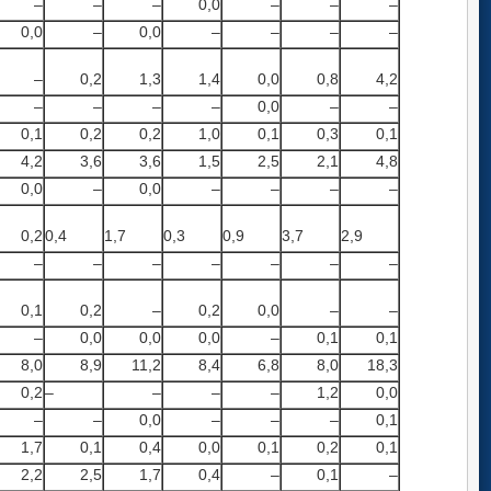
–
–
–
0,0
–
–
–
0,0
–
0,0
–
–
–
–
–
0,2
1,3
1,4
0,0
0,8
4,2
–
–
–
–
0,0
–
–
0,1
0,2
0,2
1,0
0,1
0,3
0,1
4,2
3,6
3,6
1,5
2,5
2,1
4,8
0,0
–
0,0
–
–
–
–
0,2
0,4
1,7
0,3
0,9
3,7
2,9
–
–
–
–
–
–
–
0,1
0,2
–
0,2
0,0
–
–
–
0,0
0,0
0,0
–
0,1
0,1
8,0
8,9
11,2
8,4
6,8
8,0
18,3
0,2
–
–
–
–
1,2
0,0
–
–
0,0
–
–
–
0,1
1,7
0,1
0,4
0,0
0,1
0,2
0,1
2,2
2,5
1,7
0,4
–
0,1
–