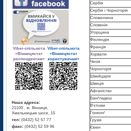
Сербія
Cербія і Чорногорія
Словаччина
Словенія
Угорщина
Фінляндія
Франція
Viber-спільнота
Viber-спільнота
«Вінницястат
«Вінницястат
Хорватія
респондентам»
користувачам»
Чехія
Чорногорія
Швейцарія
Швеція
Афганістан
Банґладеш
Наша адреса:
В'єтнам
21100 , м. Вінниця,
Гонконґ
Хмельницьке шосе, 15
тел:
(0432) 52 57 77
Грузiя
факс:
(0432) 52 59 96
Ємен