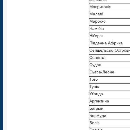
Мавританія
Малаві
Марокко
Намібія
Ніґерія
Південна Африка
Сейшельські Остров
Сенегал
Судан
Сьєра-Леоне
Того
Туніс
Уґанда
Аргентина
Багами
Бермуди
Беліз