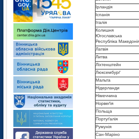
Ірландія
Іспанія
Італія
Колишня
Югославська
Республіка Македоні
Латвія
Литва
Ліхтенштейн
Люксембурґ
Мальта
Нідерланди
Німеччина
Норвеґія
Польща
Портуґалія
Румунія
Сан-Маріно