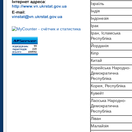
Ізраїль
Індія
Індонезія
Ірак
Іран, Ісламська
Республіка
Йорданія
Кіпр
Китай
Корейська Народно-
Демократична
Республіка
Корея, Республіка
Кувейт
Лаоська Народно-
Демократична
Республіка
Ліван
Малайзія