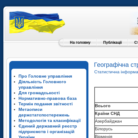
На головну
Публікації
С
Географічна ст
Статистична інформа
Про Головне управління
Діяльність Головного
управління
Для громадськості
Нормативно-правова база
Термін подання звітності
Всього
Метаописи
Країни СНД
держстатспостережень
Методологія та класифікації
Азербайджан
Єдиний державний реєстр
Бiлорусь
підприємств і організацій
Вiрменiя
України