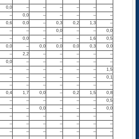
0,0
–
–
–
–
–
–
–
0,0
–
–
–
–
–
0,6
0,0
–
0,3
0,2
1,3
–
–
–
–
0,0
–
–
0,0
–
0,0
–
–
–
1,6
0,5
0,0
–
0,0
0,0
0,0
0,3
0,0
–
2,2
–
–
–
–
–
0,0
–
–
–
–
–
–
–
–
–
–
–
–
1,5
–
–
–
–
–
–
0,1
–
–
–
–
–
–
–
0,4
1,7
0,0
–
0,2
1,5
0,8
–
–
–
–
–
–
0,5
–
–
0,0
–
–
–
0,0
–
–
–
–
–
–
–
–
–
–
–
–
–
–
–
–
–
–
–
–
–