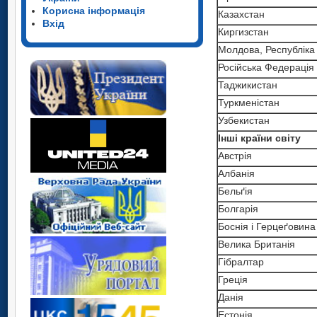
Корисна інформація
Казахстан
Вхід
Киргизстан
Молдова, Республіка
Росiйська Федерацiя
Таджикистан
Туркменiстан
Узбекистан
Інші країни світу
Австрія
Албанія
Бельґія
Болгарія
Боснія і Герцеґовина
Велика Британія
Гібралтар
Греція
Данія
Естонія