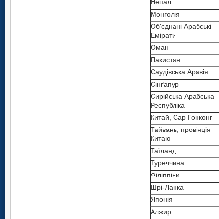
Непал
Монголія
Об'єднані Арабські
Емірати
Оман
Пакистан
Саудівська Аравія
Сінґапур
Сирійська Арабська
Республіка
Китай, Сар Гонконг
Тайвань, провінція
Китаю
Таїланд
Туреччина
Філіппіни
Шрі-Ланка
Японія
Алжир