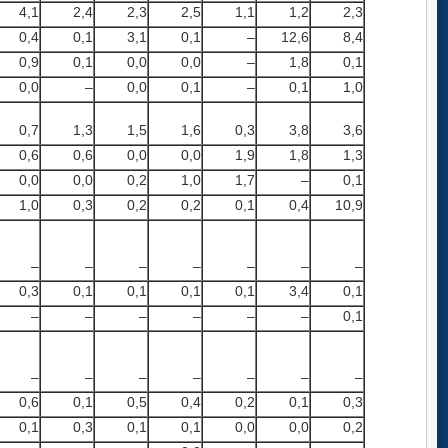
4,1
2,4
2,3
2,5
1,1
1,2
2,3
0,4
0,1
3,1
0,1
–
12,6
8,4
0,9
0,1
0,0
0,0
–
1,8
0,1
0,0
–
0,0
0,1
–
0,1
1,0
0,7
1,3
1,5
1,6
0,3
3,8
3,6
0,6
0,6
0,0
0,0
1,9
1,8
1,3
0,0
0,0
0,2
1,0
1,7
–
0,1
1,0
0,3
0,2
0,2
0,1
0,4
10,9
–
–
–
–
–
–
–
0,3
0,1
0,1
0,1
0,1
3,4
0,1
–
–
–
–
–
–
0,1
–
–
–
–
–
–
–
0,6
0,1
0,5
0,4
0,2
0,1
0,3
0,1
0,3
0,1
0,1
0,0
0,0
0,2