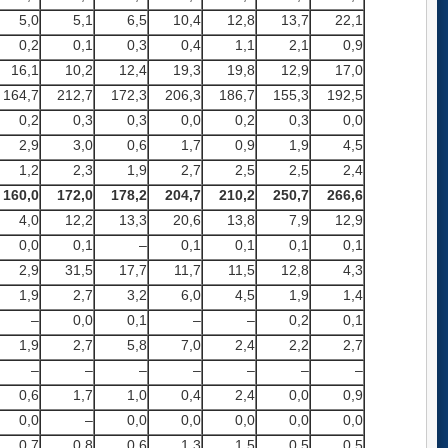
5,0
5,1
6,5
10,4
12,8
13,7
22,1
0,2
0,1
0,3
0,4
1,1
2,1
0,9
16,1
10,2
12,4
19,3
19,8
12,9
17,0
164,7
212,7
172,3
206,3
186,7
155,3
192,5
0,2
0,3
0,3
0,0
0,2
0,3
0,0
2,9
3,0
0,6
1,7
0,9
1,9
4,5
1,2
2,3
1,9
2,7
2,5
2,5
2,4
160
,0
172,0
178
,2
204,7
210,2
250,7
266,6
4,0
12,2
13,3
20,6
13,8
7,9
12,9
0,0
0,1
–
0,1
0,1
0,1
0,1
2,9
31,5
17,7
11,7
11,5
12,8
4,3
1,9
2,7
3,2
6,0
4,5
1,9
1,4
–
0,0
0,1
–
–
0,2
0,1
1,9
2,7
5,8
7,0
2,4
2,2
2,7
–
–
–
–
–
–
–
0,6
1,7
1,0
0,4
2,4
0,0
0,9
0,0
–
0,0
0,0
0,0
0,0
0,0
0,7
0,8
0,6
1,3
1,5
0,5
0,5