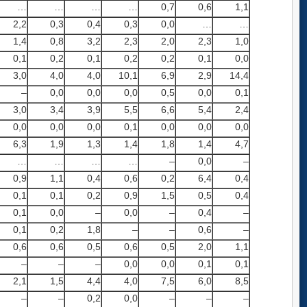
…
…
…
…
0,7
0,6
1,1
2,2
0,3
0,4
0,3
0,0
…
…
1,4
0,8
3,2
2,3
2,0
2,3
1,0
0,1
0,2
0,1
0,2
0,2
0,1
0,0
3,0
4,0
4,0
10,1
6,9
2,9
14,4
–
0,0
0,0
0,0
0,5
0,0
0,1
3,0
3,4
3,9
5,5
6,6
5,4
2,4
0,0
0,0
0,0
0,1
0,0
0,0
0,0
6,3
1,9
1,3
1,4
1,8
1,4
4,7
…
…
…
…
–
0,0
–
0,9
1,1
0,4
0,6
0,2
6,4
0,4
0,1
0,1
0,2
0,9
1,5
0,5
0,4
0,1
0,0
–
0,0
–
0,4
–
0,1
0,2
1,8
–
–
0,6
–
0,6
0,6
0,5
0,6
0,5
2,0
1,1
–
–
–
0,0
0,0
0,1
0,1
2,1
1,5
4,4
4,0
7,5
6,0
8,5
–
–
0,2
0,0
–
–
–