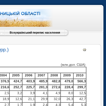
Всеукраїнський перепис населення
рр.)
(млн.дол. США)
2004
2005
2006
2007
2008
2009
2010
376,5
424
,7
403,9
485,9
482
,8
479,0
566,3
216,6
252,7
225,7
281,3
272,6
228,4
299,7
2,5
3,2
3,9
4,1
4,9
8,0
12,5
18,9
12,6
21,1
29,9
32,0
26,3
42,7
2,7
1,7
1,9
2,4
4,3
5,4
5,3