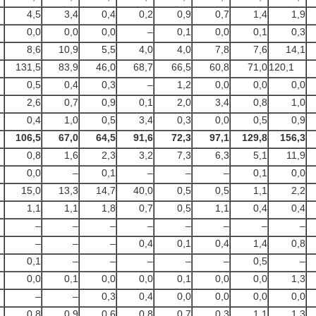
4,5
3,4
0,4
0,2
0,9
0,7
1,4
1,9
0,0
0,0
0,0
–
0,1
0,0
0,1
0,3
8,6
10,9
5,5
4,0
4,0
7,8
7,6
14,1
131,5
83,9
46,0
68,7
66,5
60,8
71,0
120,1
0,5
0,4
0,3
–
1,2
0,0
0,0
0,0
2,6
0,7
0,9
0,1
2,0
3,4
0,8
1,0
0,4
1,0
0,5
3,4
0,3
0,0
0,5
0,9
106,5
67,0
64,5
91,6
72,3
97,1
129,8
156
,3
0,8
1,6
2,3
3,2
7,3
6,3
5,1
11,9
0,0
–
0,1
–
–
–
0,1
0,0
15,0
13,3
14,7
40,0
0,5
0,5
1,1
2,2
1,1
1,1
1,8
0,7
0,5
1,1
0,4
0,4
–
–
–
–
–
–
–
–
–
–
–
0,4
0,1
0,4
1,4
0,8
0,1
–
–
–
–
–
0,5
–
0,0
0,1
0,0
0,0
0,1
0,0
0,0
1,3
–
–
0,3
0,4
0,0
0,0
0,0
0,0
0,8
0,9
0,6
0,8
0,7
0,3
1,1
1,3