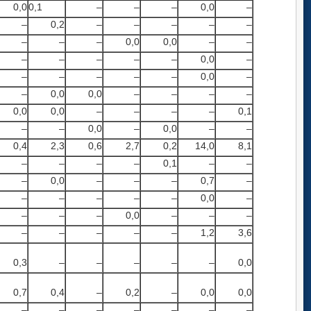
0,0
0,1
–
–
–
0,0
–
–
0,2
–
–
–
–
–
–
–
–
0,0
0,0
–
–
–
–
–
–
–
0,0
–
–
–
–
–
–
0,0
–
–
0,0
0,0
–
–
–
–
0,0
0,0
–
–
–
–
0,1
–
–
0,0
–
0,0
–
–
0,4
2,3
0,6
2,7
0,2
14,0
8,1
–
–
–
–
0,1
–
–
–
0,0
–
–
–
0,7
–
–
–
–
–
–
0,0
–
–
–
–
0,0
–
–
–
–
–
–
–
–
1,2
3,6
0,3
–
–
–
–
–
0,0
0,7
0,4
–
0,2
–
0,0
0,0
–
–
–
–
–
–
–