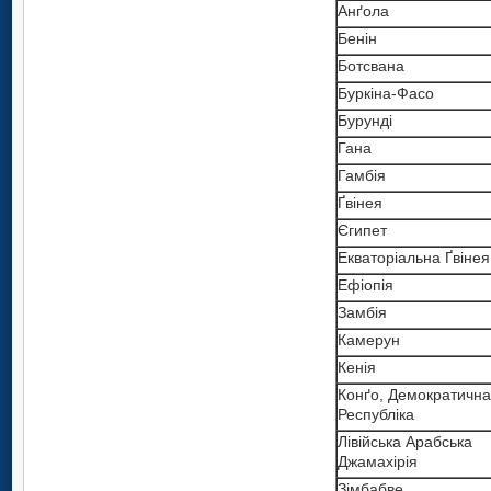
Анґола
Бенін
Ботсвана
Буркіна-Фасо
Бурунді
Гана
Гамбія
Ґвінея
Єгипет
Екваторіальна Ґвінея
Ефіопія
Замбія
Камерун
Кенія
Конґо, Демократична
Республіка
Лівійська Арабська
Джамахірія
Зімбабве