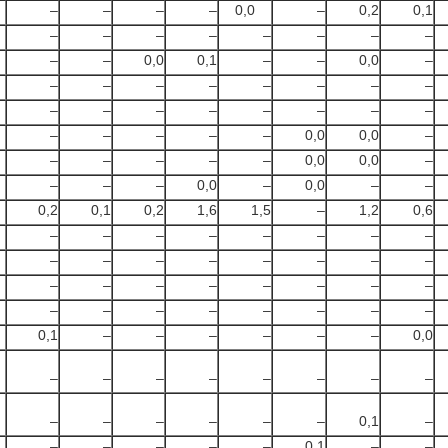
–
–
–
–
0,0
–
0,2
0,1
–
–
–
–
–
–
–
–
–
–
0,0
0,1
–
–
0,0
–
–
–
–
–
–
–
–
–
–
–
–
–
–
–
–
–
–
–
–
–
–
0,0
0,0
–
–
–
–
–
–
0,0
0,0
–
–
–
–
0,0
–
0,0
–
–
0,2
0,1
0,2
1,6
1,5
–
1,2
0,6
–
–
–
–
–
–
–
–
–
–
–
–
–
–
–
–
–
–
–
–
–
–
–
–
–
–
–
–
–
–
–
–
0,1
–
–
–
–
–
–
0,0
–
–
–
–
–
–
–
–
–
–
–
–
–
–
0,1
–
–
–
–
–
–
0,1
–
–