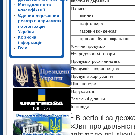
вироби із деревини
Методологія та
Паливо
класифікації
Єдиний державний
вугілля
реєстр підприємств
нафта сира
і організацій
газовий конденсат
України
Корисна
пропан і бутан скраплені
інформація
Хімічна продукція
Вхід
Непродовольчі товари
Продукція рослинництва
Продукція тваринництва
Продукти харчування
Цінні папери
Нерухомість
Земельні ділянки
Інші види
1
В регіоні за дер
«Звіт про діяльність
звітувало дві діючі