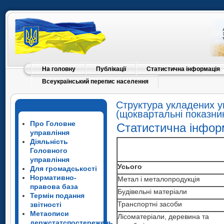
На головну
Публікації
Статистична інформація
Всеукраїнський перепис населення
Структура укладених уг
(щоквартальні показни
Про Головне
Статистична інфор
управління
Діяльність
Головного
управління
Усього
Для громадськості
Нормативно-
Метал і металопродукція
правова база
Будівельні матеріали
Термін подання
Транспортні засоби
звітності
Метаописи
Лісоматеріали, деревина та
держстатспостережень