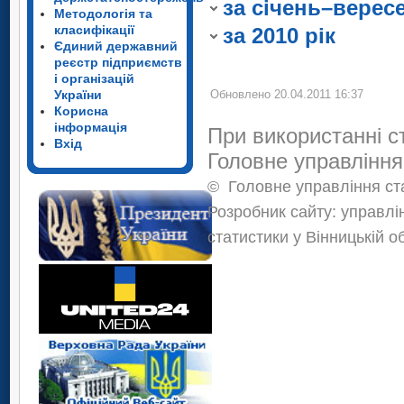
надається.
за січень–верес
діючі біржі. В зв’
Методологія та
умов збереження ї
класифікації
за 2010 рік
Єдиний державний
реєстр підприємств
і організацій
України
Обновлено 20.04.2011 16:37
Корисна
інформація
При використанні с
Вхід
Головне управління
©
Головне управління ста
Розробник сайту: управлі
статистики у Вінницькій о