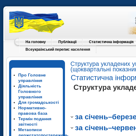
На головну
Публікації
Статистична інформація
Всеукраїнський перепис населення
Структура укладених уг
(щоквартальні показни
Про Головне
Статистична інфор
1
В регіоні за д
управління
Структура укладе
Діяльність
«Звіт про діяльні
1
В регіоні за д
Головного
прозвітувало дві д
управління
«Звіт про діяльні
1
В регіоні за де
Для громадськості
відповідності до 
Нормативно-
прозвітувало дві д
«Звіт про діяльніс
надається.
правова база
за січень–берез
відповідності до 
1
Термін подання
прозвітувало дві ді
В регіоні за де
звітності
надається.
за січень–черве
відповідності до у
«Звіт про діяльні
Метаописи
держстатспостережень