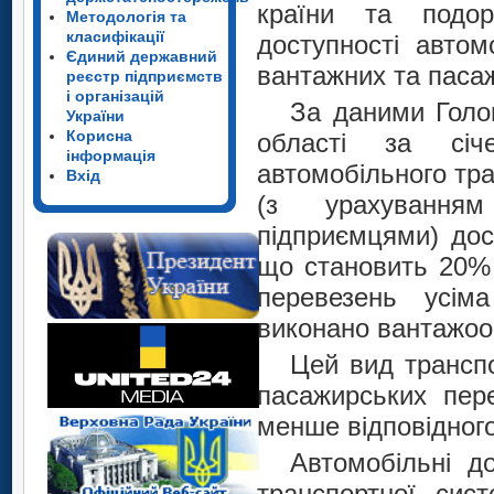
країни та подор
Методологія та
класифікації
доступності автом
Єдиний державний
вантажних та паса
реєстр підприємств
і організацій
За даними
Голо
України
Корисна
області за січе
інформація
автомобільного тр
Вхід
(з урахування
підприємцями) дос
що становить 20% 
перевезень усім
виконано вантажооб
Цей вид транспо
пасажирських пере
менше відповідного
Автомобільні д
транспортної сис