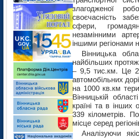
злагодженої роб
своєчасність забе
сфери, громадя
незамінними арте
іншими регіонами н
Вінницька обл
найбільших протяж
– 9,5 тис.км. Це 2
автомобільних дорі
на 1000 кв.км тери
Вінницькій област
країні та в інших 
339 кілометрів. П
місце серед регіоні
Аналізуючи які