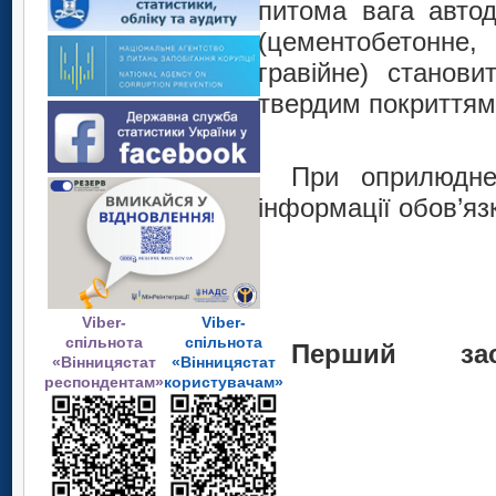
питома вага автод
(цементобетонне,
гравійне) станови
твердим покриттям
При оприлюдне
інформації обов’яз
Viber-
Viber-
спільнота
спільнота
Перший 
«Вінницястат
«Вінницястат
С.В.
респондентам»
користувачам»