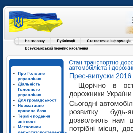
На головну
Публікації
Статистична інформація
Всеукраїнський перепис населення
Стан транспортно-доро
автомобіліста і дорожн
Про Головне
Прес-випуски 2016
управління
Щорічно в ост
Діяльність
Головного
дорожники України 
управління
Для громадськості
Сьогодні автомобілі
Нормативно-
розвитку будь-
правова база
Термін подання
дозволяють нам ш
звітності
Метаописи
потрібні місця, до
держстатспостережень