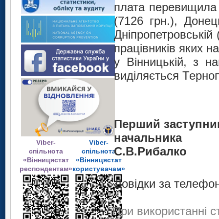
плата перевищила с
(7126 грн.), Донец
Дніпропетровській 
працівників яких н
у Вінницькій, з н
виділяється Терноп
Перший заступни
начальника
Viber-
Viber-
С
.В.Рибалко
спільнота
спільнота
«Вінницястат
«Вінницястат
респондентам»
користувачам»
Довідки за телефон
При використанні с