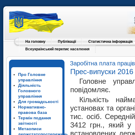
На головну
Публікації
Статистична інформація
Всеукраїнський перепис населення
Заробітна плата працівн
Прес-випуски 2016
Про Головне
Головне управл
управління
Діяльність
повідомляє.
Головного
управління
Кількість найм
Для громадськості
установах та органі
Нормативно-
правова база
тис. осіб. Середні
Термін подання
звітності
3412 грн., який у
Метаописи
встановлених
держ
держстатспостережень