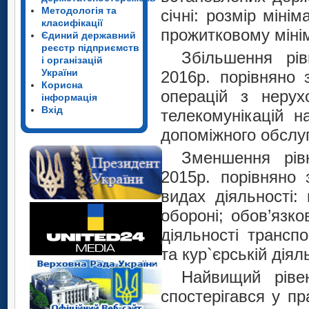
Методологія та
січні: розмір міні
класифікації
прожитковому мінім
Єдиний державний
реєстр підприємств
Збільшення рів
і організацій
України
2016р. порівняно 
Корисна
операцій з неру
інформація
Вхід
телекомунікацій н
допоміжного обслу
Зменшення рівн
2015р. порівняно 
видах діяльності:
обороні; обов’язк
діяльності трансп
та кур`єрській діял
Найвищий рівен
спостерігався у пр