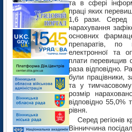
та в сфері інформ
праці яких перевищ
1,6 рази. Серед 
нарахування зафік
основних фармаце
препаратів, по 
електронної та оп
плати перевищив с
раза відповідно
.
Ра
були працівники, з
та у тимчасовому 
розмір нарахован
відповідно 55,0% 
рівня.
Серед регіонів к
Вінниччина посідал