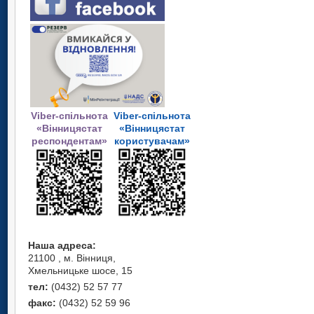
Viber-спільнота
Viber-спільнота
«Вінницястат
«Вінницястат
респондентам»
користувачам»
Наша адреса:
21100 , м. Вінниця,
Хмельницьке шосе, 15
тел:
(0432) 52 57 77
факс:
(0432) 52 59 96