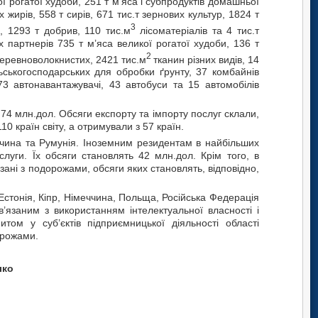
 рогатої худоби, 251 т м’яса і субпродуктів домашньої
жирів, 558 т сирів, 671 тис.т зернових культур, 1824 т
3
и, 1293 т добрив, 110 тис.м
лісоматеріалів та 4 тис.т
 партнерів 735 т м’яса великої рогатої худоби, 136 т
2
еревноволокнистих, 2421 тис.м
тканин різних видів, 14
ьськогосподарських для обробки ґрунту, 37 комбайнів
73 автонавантажувачі, 43 автобуси та 15 автомобілів
74 млн.дол. Обсяги експорту та імпорту послуг склали,
110
країн світу, а отримували з 57 країн.
ччина та Румунія. Іноземним резидентам в найбільших
слуги. Їх обсяги становлять 42 млн.дол. Крім того, в
зані з подорожами, обсяги яких становлять, відповідно,
 Естонія, Кіпр, Німеччина, Польща, Російська Федерація
’язаним з використанням інтелектуальної власності і
том у суб’єктів підприємницької діяльності області
орожами.
ко