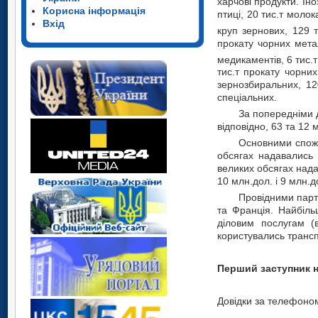
харчові продукти. Ін
Корисна інформація
птиці, 20 тис.т моло
Вхід
круп зернових, 129 т
прокату чорних мета
медикаментів, 6 тис.т
тис.т прокату чорни
зернозбиральних, 12
спеціальних.
За попередніми д
відповідно, 63 та 12
Основними спожи
обсягах надавались 
великих обсягах нада
10 млн.дол. і 9 млн.д
Провідними партн
та Франція. Найбіль
діловим послугам (в
користувались трансп
Перший за
Довідки за телефоном