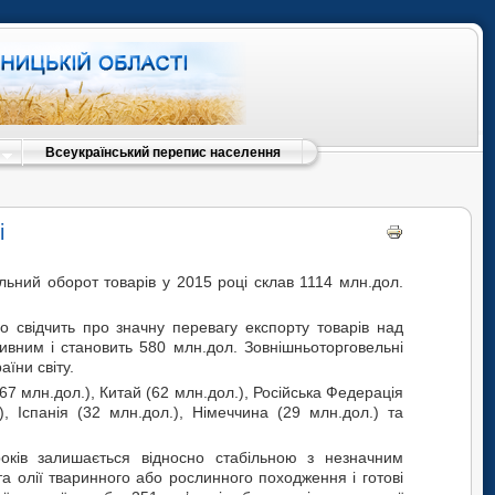
Всеукраїнський перепис населення
і
льний оборот товарів у 2015 році склав 1114 млн.дол.
що свідчить про значну перевагу експорту товарів над
ивним і становить 580 млн.дол. Зовнішньоторговельні
їни світу.
(67 млн.дол.), Китай (62 млн.дол.), Російська Федерація
, Іспанія (32 млн.дол.), Німеччина (29 млн.дол.) та
років залишається відносно стабільною з незначним
а олії тваринного або рослинного походження і готові