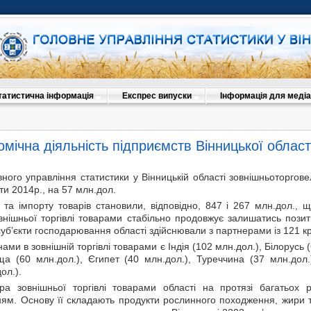
татистична інформація
Експрес випуски
Інформація для медіа
мічна діяльність підприємств Вінницької област
ного управління статистики у Вінницькій області зовнішньоторгове
и 2014р., на 57 млн.дол.
 та імпорту товарів становили, відповідно, 847 і 267 млн.дол., 
внішньої торгівлі товарами стабільно продовжує залишатись позит
суб’єкти господарювання області здійснювали з партнерами із 121 кра
ами в зовнішній торгівлі товарами є Індія (102 млн.дол.), Білорусь 
ща (60 млн.дол.), Єгипет (40 млн.дол.), Туреччина (37 млн.дол.)
ол.).
ра зовнішньої торгівлі товарами області на протязі багатьох 
ням. Основу її складають продукти рослинного походження, жири т