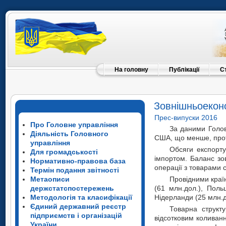
На головну
Публікації
С
Зовнішньоеконо
Прес-випуски 2016
Про Головне управління
За даними Голов
Діяльність Головного
США, що менше, прот
управління
Обсяги експорту
Для громадськості
імпортом. Баланс зо
Нормативно-правова база
операції з товарами 
Термін подання звітності
Метаописи
Провідними країн
держстатспостережень
(61 млн.дол.), Поль
Методологія та класифікації
Нідерланди (25 млн.д
Єдиний державний реєстр
Товарна структу
підприємств і організацій
відсотковим коливан
України