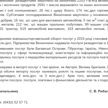
оземними резидентами закуплено на Вінниччині 2203 т м’яса великої
ка і молочних продуктів, 2591 т масла вершкового та інших молочних 
ис.т олії соняшникової, 26 тис.т цукру білого, 174 тис.дал горілк
лів. Суб’єктами господарювання Вінниччини закуплено у іноземних
3
 добрив, 16 тис. шт. шин для вантажних автомобілів, 5 тис.м
плит д
х металів, 212 тис. шт. машин пральних побутових, 99 машин сіл
01 трактор, 519 автомобілів вантажних, 163 автомобілі легкові, 
аними зовнішньоторговельний оборот послуг у 2015 році становив 
 млн.дол. Підприємства Вінниччини надавали послуги резидентам із 
вачами послуг були Багамські Острови, Ґібралтар, Ізраїль, Німе
послуги у сфері телекомунікації, комп’ютерні та інформаційні по
вались послуги з переробки матеріальних ресурсів та послуги пов’я
ол.
ерами в імпорті послуг є такі країни, як Австрія, Велика Британія,
ші обсяги імпорту послуг належать роялті та іншим послугам, пов
ідповідно, 4 млн.дол. та 3 млн.дол.). Крім того, великим попи
ортні послуги, послуги, пов’язані з фінансовою діяльністю та з под
ступник начальника С. В. Рибал
: (0432) 52 57 71