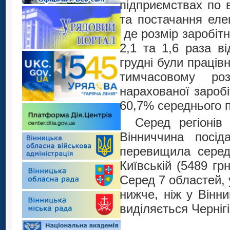
підприємствах по 
та постачання елек
де розмір заробіт
2,1 та 1,6 раза ві
грудні були працівн
тимчасовому роз
нарахованої зароб
60,7% середнього п
Серед регіонів
Вінниччина посі
перевищила середн
Київській (5489 гр
Серед 7 областей, 
нижче, ніж у Вінн
виділяється Черніг