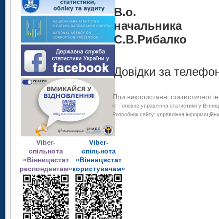
В.о.
начальника
С
.В.Рибалко
Довідки за телефон
При використанні статистичної і
©
Головне управління статистики у Вінниц
Розробник сайту: управління інформаційних
Viber-
Viber-
спільнота
спільнота
«Вінницястат
«Вінницястат
респондентам»
користувачам»