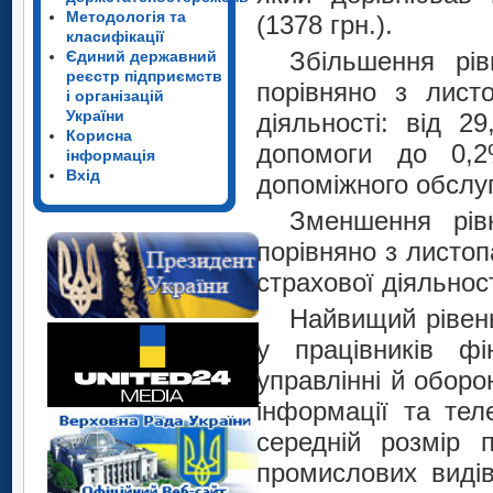
Методологія та
(1378 грн.).
класифікації
Збільшення рів
Єдиний державний
реєстр підприємств
порівняно з лист
і організацій
України
діяльності: від 2
Корисна
допомоги до 0,2
інформація
Вхід
допоміжного обслу
Зменшення рівн
порівняно з листоп
страхової діяльнос
Найвищий рівень
у працівників ф
управлінні й оборо
інформації та тел
середній розмір 
промислових видів