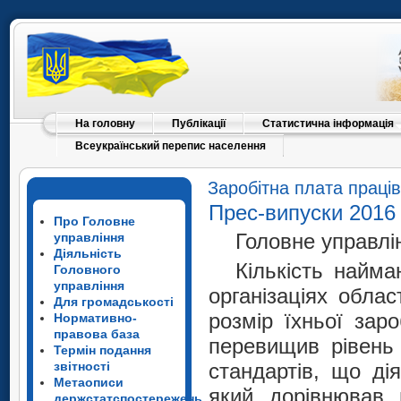
На головну
Публікації
Статистична інформація
Всеукраїнський перепис населення
Заробітна плата праців
Прес-випуски 2016
Про Головне
Головне управлін
управління
Діяльність
Кількість найма
Головного
управління
організаціях облас
Для громадськості
розмір їхньої заро
Нормативно-
правова база
перевищив рівень
Термін подання
звітності
стандартів, що дія
Метаописи
який дорівнював 
держстатспостережень