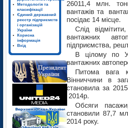
26011,4 млн. тон
Методологія та
класифікації
вантажів та ванта
Єдиний державний
посідає 14
місце.
реєстр підприємств
і організацій
Слід відмітит
України
Корисна
вантажних авто
інформація
підприємства, решт
Вхід
В цілому по У
вантажних автопер
Питома вага к
Вінниччини в заг
становила за 2015
2014р.
Обсяги пасажи
становили 87,7 мл
2014 року.