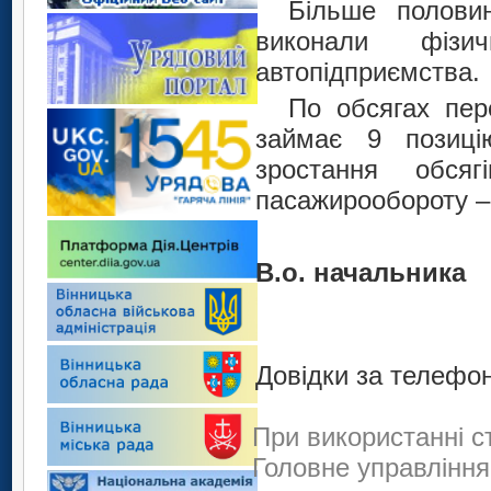
Більше полови
виконали фіз
автопідприємства.
По обсягах пер
займає 9 позиці
зростання обсяг
пасажирообороту – 
В.о. на
С. В
Довідки за телефон
При використанні с
Головне управління