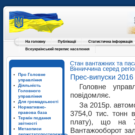
На головну
Публікації
Статистична інформація
Всеукраїнський перепис населення
Стан вантажних та пас
Вінниччина серед регіо
Про Головне
Прес-випуски 2016
управління
Головне управл
Діяльність
Головного
повідомляє.
управління
Для громадськості
За 2015р. автом
Нормативно-
3754,0 тис. тонн 
правова база
Термін подання
плату), що на 7
звітності
Метаописи
Вантажооборот зал
держстатспостережень