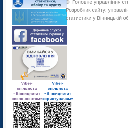
©
Головне управління ста
Розробник сайту: управлі
статистики у Вінницькій о
Viber-
Viber-
спільнота
спільнота
«Вінницястат
«Вінницястат
респондентам»
користувачам»