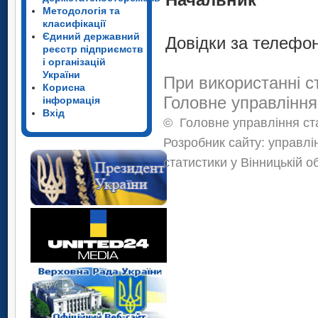
Методологія та
С.Н. І
класифікації
Єдиний державний
Довідки за телефон
реєстр підприємств
і організацій
України
При використанні с
Корисна
Головне управління
інформація
Вхід
©
Головне управління ста
Розробник сайту: управлі
статистики у Вінницькій о