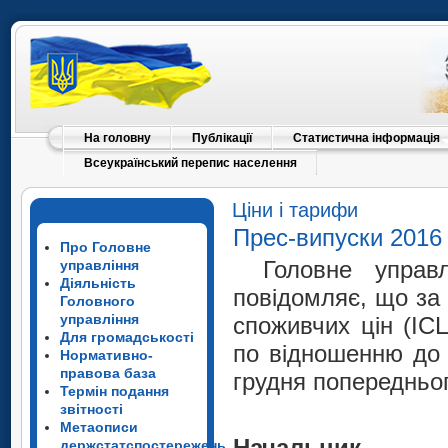
На головну
Публікації
Статистична інформація
Всеукраїнський перепис населення
Ціни і тарифи
Прес-випуски 2016
Про Головне
Головне управл
управління
Діяльність
повідомляє, що за
Головного
управління
споживчих цін (ІСЦ
Для громадськості
по відношенню до 
Нормативно-
правова база
грудня попередньог
Термін подання
звітності
Метаописи
Нач
держстатспостережень