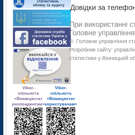
Довідки за телефон
При використанні с
Головне управління
©
Головне управління ста
Розробник сайту: управлі
статистики у Вінницькій о
Viber-
Viber-
спільнота
спільнота
«Вінницястат
«Вінницястат
респондентам»
користувачам»