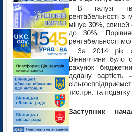
В галузі тв
рентабельності з
мінус 30%, свиней
до 30%. Порівня
рентабельності мо
За 2014 рік с
Вінниччини було 
рахунок бюджетни
додану вартість
сільгосппідприєм
тис.грн. та податку
Заступ
О.В.