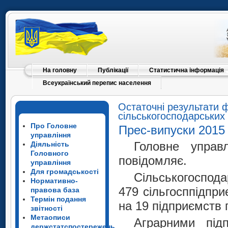
На головну
Публікації
Статистична інформація
Всеукраїнський перепис населення
Остаточні результати ф
сільськогосподарських 
Про Головне
Прес-випуски 2015
управління
Головне управл
Діяльність
Головного
повідомляє.
управління
Для громадськості
Сільськогоспода
Нормативно-
479 сільгосппідпр
правова база
Термін подання
на 19 підприємств 
звітності
Метаописи
Аграрними підп
держстатспостережень