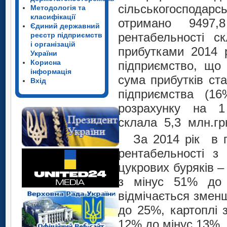
сільськогосподарсь
Методологія та
класифікації
отримано 9497,
Єдиний державний
рентабельності с
реєстр підприємств
і організацій
прибутками 2014 р
України
Корисна
підприємство, що 
інформація
сума прибутків ста
Вхід
підприємства (16
розрахунку на 1 
склала 5,3 млн.грн.
За 2014 рік в г
рентабельності 
цукрових буряків –
з мінус 51% до 
відмічається змен
до 25%, картоплі 
12% до мінус 13%.