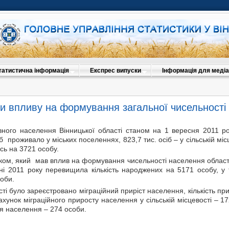
татистична інформація
Експрес випуски
Інформація для медіа
и впливу на формування загальної чисельності
вного населення Вінницької області станом на 1 вересня 2011 рок
іб проживало у міських поселеннях, 823,7 тис. осіб – у сільській мі
сь на 3721 особу.
ом, який мав вплив на формування чисельності населення області 
ні 2011 року перевищила кількість народжених на 5171 особу, у то
соби.
ті було зареєстровано міграційний приріст населення, кількість пр
рахунок міграційного приросту населення у сільській місцевості – 
я населення – 274 особи.