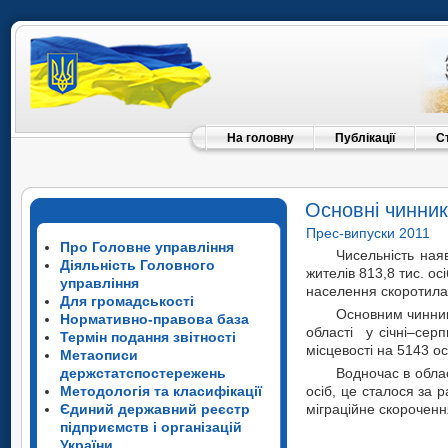
На головну
Публікації
С
Основні чинник
Прес-випуски 2011
Про Головне управління
Чисельність ная
Діяльність Головного
жителів 813,8 тис. ос
управління
населення скоротила
Для громадськості
Основним чинник
Нормативно-правова база
області у січні–серп
Термін подання звітності
місцевості на 5143 о
Метаописи
держстатспостережень
Водночас в облас
Методологія та класифікації
осіб, це сталося за 
Єдиний державний реєстр
міграційне скороченн
підприємств і організацій
України