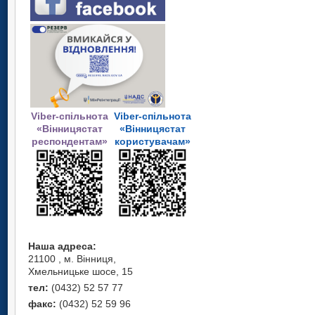
Viber-спільнота
Viber-спільнота
«Вінницястат
«Вінницястат
респондентам»
користувачам»
Наша адреса:
21100 , м. Вінниця,
Хмельницьке шосе, 15
тел:
(0432) 52 57 77
факс:
(0432) 52 59 96