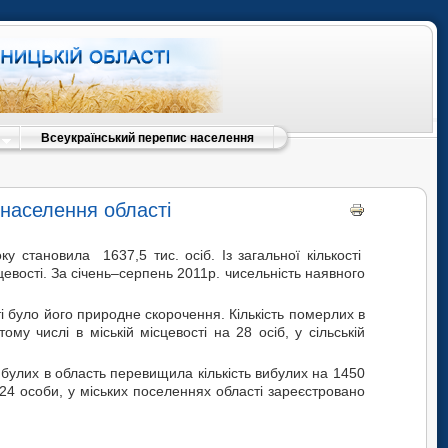
Всеукраїнський перепис населення
 населення області
у становила 1637,5 тис. осіб. Із загальної кількості
сцевості. За січень–серпень 2011р. чисельність наявного
було його природне скорочення. Кількість померлих в
му числі в міській місцевості на 28 осіб, у сільській
ибулих в область перевищила кількість вибулих на 1450
1724 особи, у міських поселеннях області зареєстровано