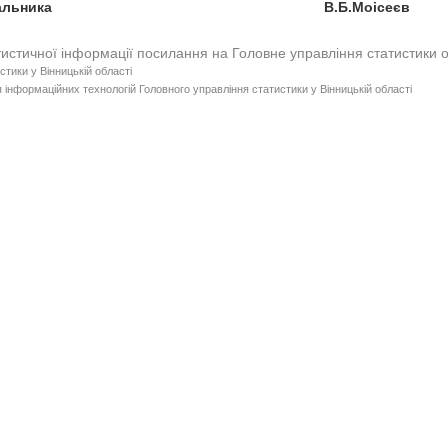
к начальника В.Б.Моісеєв
тистичної інформації посилання на Головне управління статистики 
стики у Вінницькій області
 інформаційних технологій Головного управління статистики у Вінницькій області