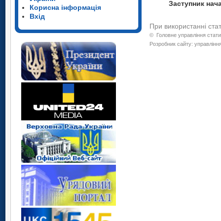
Заступни
Корисна інформація
Вхід
При використанні ста
©
Головне управління стати
Розробник сайту: управління