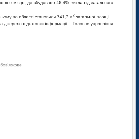
ерше місце, де збудовано 48,4% житла від загального
2
ньому по області становили 741,7 м
загальної площі.
 джерело підготовки інформації – Головне управління
обов'язкове