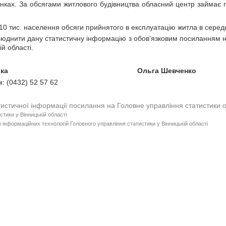
нках. За обсягами житлового будівництва обласний центр займає п
10 тис. населення обсяги прийнятого в експлуатацію житла в серед
днити дану статистичну інформацію з обов’язковим посиланням на
ій області.
 начальника Ольга Шевченко
: (0432) 52 57 62
тистичної інформації посилання на Головне управління статистики 
стики у Вінницькій області
 інформаційних технологій Головного управління статистики у Вінницькій області