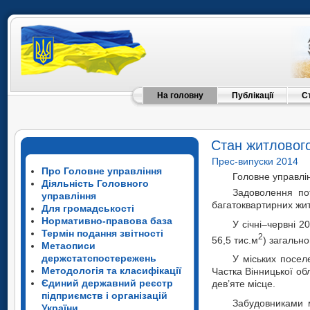
На головну
Публікації
С
Стан житлового
Прес-випуски 2014
Про Головне управління
Головне управлін
Діяльність Головного
Задоволення по
управління
багатоквартирних жит
Для громадськості
Нормативно-правова база
У січні–червні 2
Термін подання звітності
2
56,5 тис.м
) загальн
Метаописи
держстатспостережень
У міських посел
Методологія та класифікації
Частка Вінницької об
Єдиний державний реєстр
дев’яте місце.
підприємств і організацій
З­аб­уд­о­вн­ик­
України