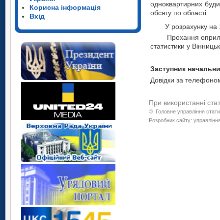
одноквартирних буди
Корисна інформація
обсягу по області.
Вхід
У розрахунку на 
Прохання оприлю
статистики у Вінницьк
Заступник
Довідки за телефоном
При використанні ста
©
Головне управління стати
Розробник сайту: управління