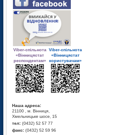
Viber-спільнота
Viber-спільнота
«Вінницястат
«Вінницястат
респондентам»
користувачам»
Наша адреса:
21100 , м. Вінниця,
Хмельницьке шосе, 15
тел:
(0432) 52 57 77
факс:
(0432) 52 59 96