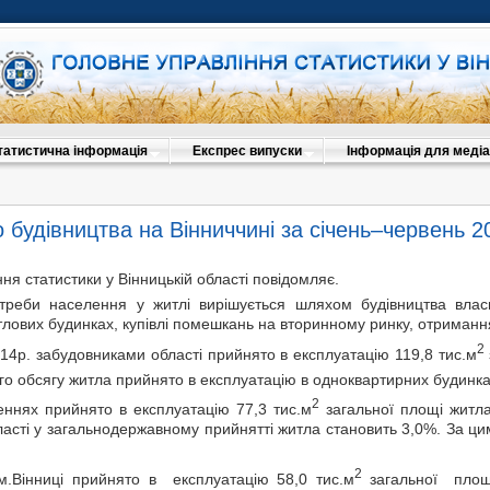
татистична інформація
Експрес випуски
Інформація для медіа
 будівництва на Вінниччині за січень–червень 2
ня статистики у Вінницькій області повідомляє.
треби населення у житлі вирішується шляхом будівництва вла
лових будинках, купівлі помешкань на вторинному ринку, отримання
2
014р. забудовниками області прийнято в експлуатацію 119,8 тис.м
ого обсягу житла прийнято в експлуатацію в одноквартирних будинка
2
еннях прийнято в експлуатацію 77,3 тис.м
загальної площі житла 
ласті у загальнодержавному прийнятті житла становить 3,0%. За ци
2
ами м.Вінниці прийнято в експлуатацію 58,0 тис.м
з­аг­ал­ьної пл­