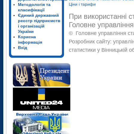
Ціни і тарифи
Методологія та
класифікації
При використанні с
Єдиний державний
реєстр підприємств
Головне управління
і організацій
України
©
Головне управління ста
Корисна
Розробник сайту: управлі
інформація
Вхід
статистики у Вінницькій о