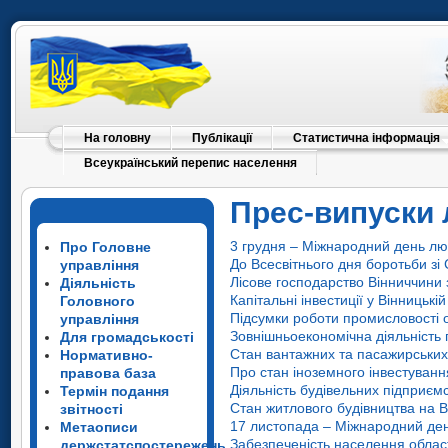
На головну
Публікації
Статистична інформація
Всеукраїнський перепис населення
Прес-випуски 
3 грудня – Міжнародний день л
Про Головне
До Всесвітнього дня боротьби зі
управління
Лісове господарство Вінниччини 
Діяльність
Капітальні інвестиції у Вінницькі
Головного
Підсумки роботи промисловості о
управління
Зовнішньоекономічна діяльність 
Для громадськості
Стан вантажних та пасажирських 
Нормативно-
Про стан іноземного інвестування
правова база
Діяльність будівельних підприєм
Термін подання
Стан житлового будівництва на В
звітності
17 листопада – Міжнародний ден
Метаописи
Забезпеченість населення області
держстатспостережень