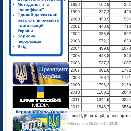
1998
162,9
281
Методологія та
класифікації
1999
227,2
490
Єдиний державний
2000
499,9
564
реєстр підприємств
і організацій
2001
440,9
713
України
2002
338,6
802
Корисна
2003
572,2
833
інформація
Вхід
2004
499,8
1078
2005
448,8
840
2006
537,3
1007
2007
861,8
1772
2008
766,1
1781
2009
798,2
2139
2010
1109,2
2848
2011
1344,5
3234
2012
1543,7
3554
1
Без ПДВ, дотацій, транспортних
Обновлено 25.02.2013 09:30