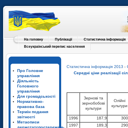
На головну
Публікації
Статистична інформація
Всеукраїнський перепис населення
Статистична інформація 2013
-
Про Головне
Середні ціни реалізації с
управління
Діяльність
Головного
управління
Для громадськості
Зернові та
Олійні
Нормативно-
зернобобові
культури
правова база
культури
Термін подання
звітності
1996
187,9
300
Метаописи
1997
189,3
290
держстатспостережень