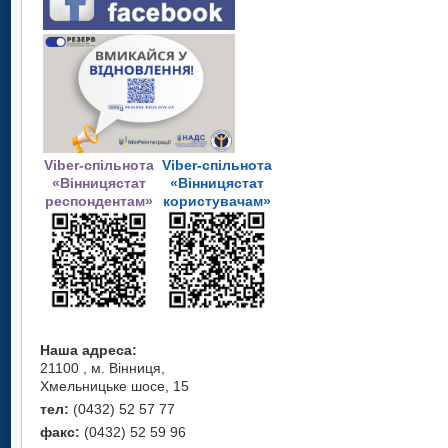
Viber-спільнота
Viber-спільнота
«Вінницястат
«Вінницястат
респондентам»
користувачам»
Наша адреса:
21100 , м. Вінниця,
Хмельницьке шосе, 15
тел:
(0432) 52 57 77
факс:
(0432) 52 59 96