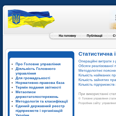
На головну
Публікації
С
Статистична і
Операційні витрати з 
Про Головне управління
Обсяги реалізованої п
Діяльність Головного
Методологічні поясн
управління
Кількість найманих пр
Для громадськості
Кількість зайнятих пр
Нормативно-правова база
Кількість підприємств
Термін подання звітності
Метаописи
При використанні ста
держстатспостережень
©
Головне управління стати
Методологія та класифікації
Розробник сайту: управління
Єдиний державний реєстр
підприємств і організацій
України