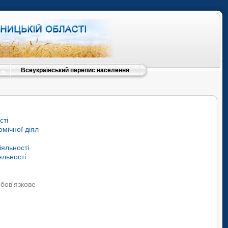
Всеукраїнський перепис населення
сті
омічної діял
іяльності
яльності
обов'язкове