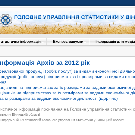
татистична інформація
Експрес випуски
Інформація для медіа
нформація Архів за 2012 рік
реалізованої продукції (робіт, послуг) за видами економічної діяльно
родукції (робіт, послуг) підприємств за їх розмірами за видами екон
ення
ацівників на підприємствах за їх розмірами за видами економічної д
ацівників на підприємствах за їх розмірами за видами економічної ді
 за їх розмірами за видами економічної діяльності (щорічно)
тистичної інформації посилання на Головне управління статистики 
стики у Вінницькій області
 інформаційних технологій Головного управління статистики у Вінницькій області