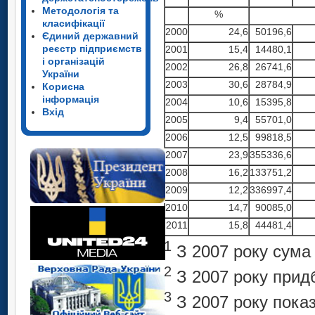
Методологія та
%
класифікації
2000
24,6
50196,6
Єдиний державний
реєстр підприємств
2001
15,4
14480,1
і організацій
2002
26,8
26741,6
України
2003
30,6
28784,9
Корисна
інформація
2004
10,6
15395,8
Вхід
2005
9,4
55701,0
2006
12,5
99818,5
2007
23,9
355336,6
2008
16,2
133751,2
2009
12,2
336997,4
2010
14,7
90085,0
2011
15,8
44481,4
1
З 2007 року сума 
2
З 2007 року придб
3
З 2007 року показ