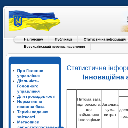
На головну
Публікації
Статистична інформація
Всеукраїнський перепис населення
Статистична інфор
Про Головне
Інноваційна
управління
Діяльність
Головного
управління
Для громадськості
Питома вага
Нормативно-
підприємств,
Загальна
правова база
що
сума
досл
Термін подання
займалися
витрат
і р
звітності
інноваціями
Метаописи
держстатспостережень