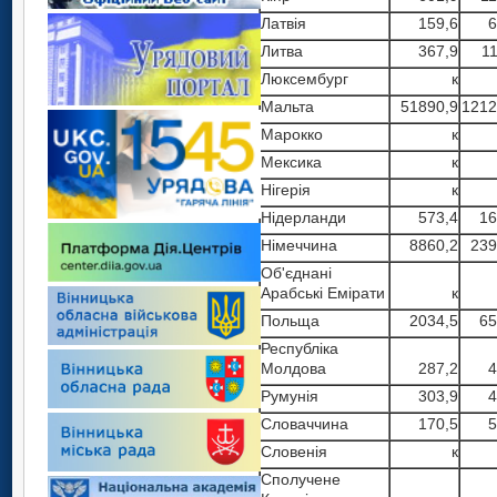
Латвія
159,6
6
Литва
367,9
11
Люксембург
к
Мальта
51890,9
1212
Марокко
к
Мексика
к
Нігерія
к
Нідерланди
573,4
16
Німеччина
8860,2
239
Об'єднані
Арабські Емірати
к
Польща
2034,5
65
Республіка
Молдова
287,2
4
Румунія
303,9
4
Словаччина
170,5
5
Словенія
к
Сполучене