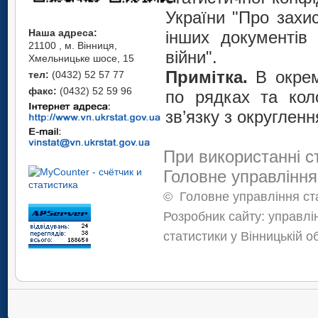
України "Про захис
Наша адреса:
інших документів 
21100 , м. Вінниця,
війни".
Хмельницьке шосе, 15
Примітка.
В окрем
тел:
(0432) 52 57 77
факс:
(0432) 52 59 96
по рядках та кол
зв’язку з округлен
При використанні с
Головне управління
©
Головне управління ста
Розробник сайту: управлі
статистики у Вінницькій о