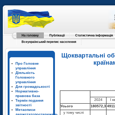
На головну
Публікації
Статистична інформація
Всеукраїнський перепис населення
Щоквартальні обс
країна
Про Головне
управління
Діяльність
Головного
управління
Для громадськості
Нормативно-
правова база
2024
І к
Термін подання
звітності
Усього
180572,3
4911
Метаописи
у тому числі
держстатспостережень