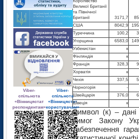
Королівство
Великої Британії
та Північної
Британії
3171,7
85
США
8042,9
195
Туреччина
100,2
3
Угорщина
6583,0
149
Узбекистан
к
Фінляндія
к
Франція
328,3
9
Хорватія
к
Чехія
337,5
5
Чорногорія
-
Viber-
Viber-
Швейцарія
376,0
6
спільнота
спільнота
«Вінницястат
«Вінницястат
Швеція
к
респондентам»
користувачам»
Символ (к) – дан
вимог Закону Укр
забезпечення гара
статистичної конфі