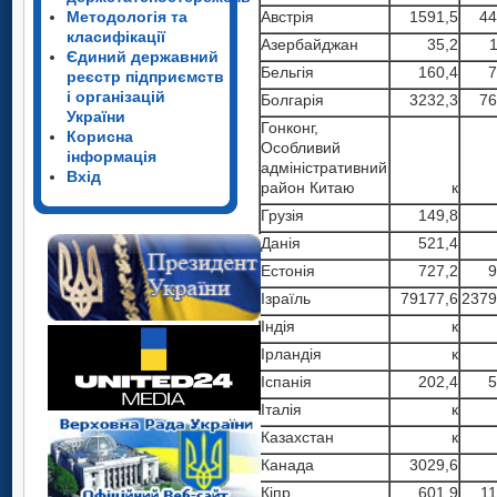
Методологія та
Австрія
1591,5
44
класифікації
Азербайджан
35,2
1
Єдиний державний
Бельгія
160,4
7
реєстр підприємств
і організацій
Болгарія
3232,3
76
України
Гонконг,
Корисна
Особливий
інформація
адміністративний
Вхід
район Китаю
к
Грузія
149,8
Данія
521,4
Естонія
727,2
9
Ізраїль
79177,6
2379
Індія
к
Ірландія
к
Іспанія
202,4
5
Італія
к
Казахстан
к
Канада
3029,6
Кіпр
601,9
11