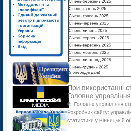
Січень-березень 2025
Методологія та
Січень-квітень 2025
класифікації
Єдиний державний
Січень-травень 2025
реєстр підприємств
Січень-червень 2025
і організацій
Січень-липень 2025
України
Корисна
Січень-серпень 2025
інформація
Січень-вересень 2025
Вхід
Січень-жовтень 2025
Січень-листопад 2025
Січень-грудень 2025
(попередні дані)
При використанні с
Головне управління
©
Головне управління ста
Розробник сайту: управлі
статистики у Вінницькій о