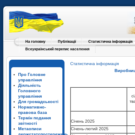
На головну
Публікації
Статистична інформація
Всеукраїнський перепис населення
Статистична інформація
Виробниц
Про Головне
управління
Діяльність
Головного
с
управління
тв
Для громадськості
Нормативно-
правова база
Термін подання
Січень 2025
звітності
Метаописи
Січень-лютий 2025
держстатспостережень