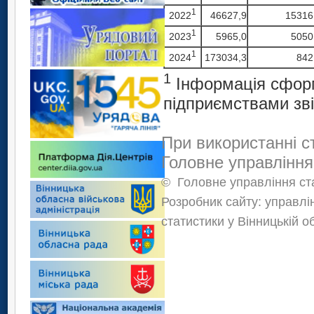
1
2022
46627,9
15316
1
2023
5965,0
5050
1
2024
173034,3
842
1
Інформація сформ
підприємствами зві
При використанні с
Головне управління
©
Головне управління ста
Розробник сайту: управлі
статистики у Вінницькій о