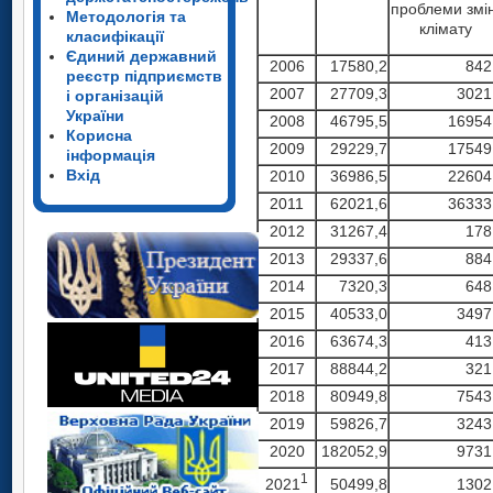
проблеми змі
Методологія та
клімату
класифікації
Єдиний державний
2006
17580,2
842
реєстр підприємств
2007
27709,3
3021
і організацій
України
2008
46795,5
16954
Корисна
2009
29229,7
17549
інформація
Вхід
2010
36986,5
22604
2011
62021,6
36333
2012
31267,4
178
2013
29337,6
884
2014
7320,3
648
2015
40533,0
3497
2016
63674,3
413
2017
88844,2
321
2018
80949,8
7543
2019
59826,7
3243
2020
182052,9
9731
1
2021
50499,8
1302