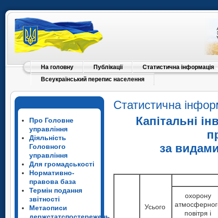
На головну
Публікації
Статистична інформація
Всеукраїнський перепис населення
Статистична інфор
Капітальні ін
Про Головне
управління
п
Діяльність
за видам
Головного
управління
Для громадськості
Нормативно-
правова база
Термін подання
охорону
звітності
атмосферног
Усього
Метаописи
повітря і
держстатспостережень