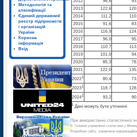
2012
96,6
93
Методологія та
2013
122,6
120
класифікації
Єдиний державний
2014
111,2
110
реєстр підприємств
2015
91,6
83
і організацій
2016
116,9
124
України
Корисна
2017
96,0
95
інформація
2018
110,7
113
Вхід
2019
101,0
94
2020
85,3
78
2021
122,0
135
1
2022
80,4
73
1
2023
118,7
128
1
2024
93,2
90
1
Дані можуть бути уточнені.
При використанні статистичної і
©
Головне управління статистики у Вінниц
Розробник сайту: управління інформаційних