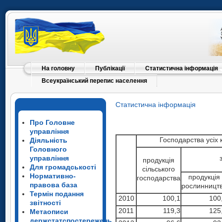
На головну
Публікації
Статистична інформація
Всеукраїнський перепис населення
Статистична інформація
Про Головне
управління
Господарства усіх 
Діяльність
Головного
управління
продукція
Для громадськості
сільського
Нормативно-
продукція
господарства
правова база
рослинницт
Термін подання
2010
100,1
100
звітності
2011
119,3
125
Метаописи
держстатспостережень