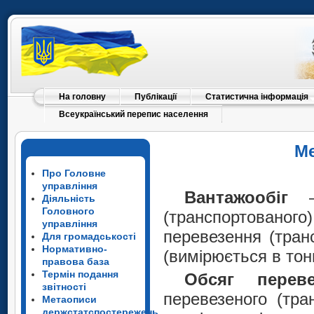
На головну
Публікації
Статистична інформація
Всеукраїнський перепис населення
Ме
Про Головне
управління
Вантажообіг
– 
Діяльність
Головного
(транспортован
управління
перевезення (тран
Для громадськості
Нормативно-
(вимірюється в тон
правова база
Термін подання
Обсяг переве
звітності
перевезеного (тра
Метаописи
держстатспостережень