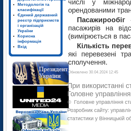
числі у міжнаро
Методологія та
орендованими тран
класифікації
Єдиний державний
Пасажирообіг
–
реєстр підприємств
і організацій
пасажирів на від
України
(вимірюється в пас
Корисна
інформація
Кількість пере
Вхід
які перевезені т
сполучення.
Обновлено 30.04.2024 12:45
При використанні с
Головне управління
©
Головне управління ста
Розробник сайту: управлі
статистики у Вінницькій о