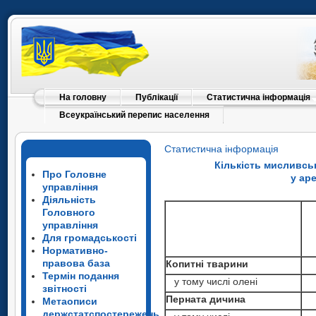
На головну
Публікації
Статистична інформація
Всеукраїнський перепис населення
Статистична інформація
Кількість мисливськ
Про Головне
у ар
управління
Діяльність
Головного
управління
Для громадськості
Нормативно-
правова база
Копитні тварини
Термін подання
у тому числі олені
звітності
Перната дичина
Метаописи
держстатспостережень