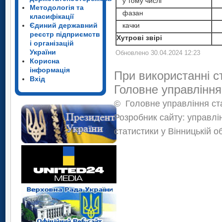
у тому числі
Методологія та
фазан
класифікації
Єдиний державний
качки
реєстр підприємств
Хутрові звірі
і організацій
України
Обновлено 30.04.2024 12:23
Корисна
інформація
При використанні с
Вхід
Головне управління
©
Головне управління ста
Розробник сайту: управлі
статистики у Вінницькій о