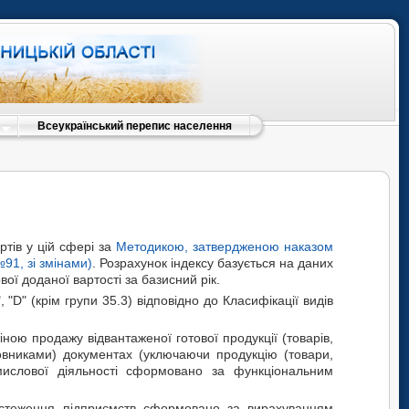
Всеукраїнський перепис населення
тів у цій сфері за
Методикою, затвердженою наказом
91, зі змінами)
. Розрахунок індексу базується на даних
ої доданої вартості за базисний рік.
 "D" (крім групи 35.3) відповідно до Класифікації видів
ною продажу відвантаженої готової продукції (товарів,
овниками) документах (уключаючи продукцію (товари,
мислової діяльності сформовано за функціональним
 обстеження підприємств сформовано за вирахуванням