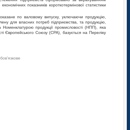
 економічних показників короткотермінової статистики
оказане по валовому випуску, уключаючи продукцію,
лену для власних потреб підприємства, та продукцію,
а Номенклатурою продукції промисловості (НПП), яка
сті Європейського Союзу (СРА), базується на Переліку
обов'язкове