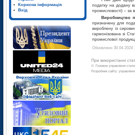
Корисна інформація
податку на додану ва
Вхід
промисловості) – за 
Виробництво п
призначену для пода
вироблену із сирови
гармонізована зі Ста
промислової продукці
Обновлено 30.04.2024 
При використанні ста
©
Головне управління стати
Розробник сайту: управління