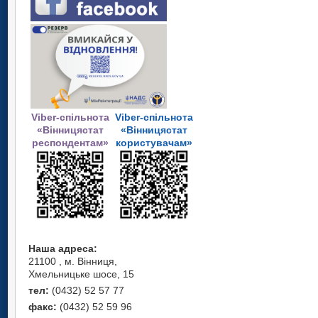
Viber-спільнота
Viber-спільнота
«Вінницястат
«Вінницястат
респондентам»
користувачам»
Наша адреса:
21100 , м. Вінниця,
Хмельницьке шосе, 15
тел:
(0432) 52 57 77
факс:
(0432) 52 59 96