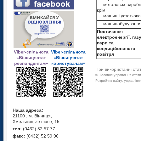
металевих виробів
крім
машин і устаткова
машинобудуванн
Постачання
електроенергії, газу
пари та
кондиційованого
Viber-спільнота
Viber-спільнота
повітря
«Вінницястат
«Вінницястат
респондентам»
користувачам»
При використанні ста
©
Головне управління стати
Розробник сайту: управління
Наша адреса:
21100 , м. Вінниця,
Хмельницьке шосе, 15
тел:
(0432) 52 57 77
факс:
(0432) 52 59 96