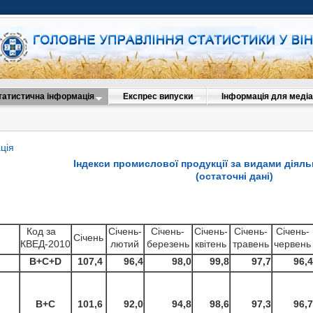
татистична інформація
Експрес випуски
Інформація для медіа
ція
Індекси промислової продукції за видами діяльн
(остаточні дані)
(
Код за
Січень-
Січень-
Січень-
Січень-
Січень-
Січень
КВЕД-2010
лютий
березень
квітень
травень
червень
B+C+D
107,4
96,4
98,0
99,8
97,7
96,4
B+C
101,6
92,0
94,8
98,6
97,3
96,7