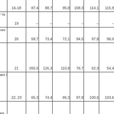
16-18
87,4
88,7
95,8
108,3
114,1
115,9
 та
19
–
–
–
–
–
–
них
20
58,7
73,4
72,1
94,5
97,8
96,0
21
265,5
126,3
110,8
76,7
62,3
54,4
их і
22, 23
65,3
74,4
85,3
97,8
100,5
103,6
вих