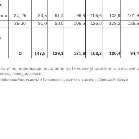
,
ння
24, 25
93,5
91,4
96,8
106,6
103,9
101,9
я
26-30
91,0
98,5
106,5
126,8
129,2
126,6
,
D
147,8
129,1
121,6
108,2
100,4
94,4
тистичної інформації посилання на Головне управління статистики 
стики у Вінницькій області
 інформаційних технологій Головного управління статистики у Вінницькій області