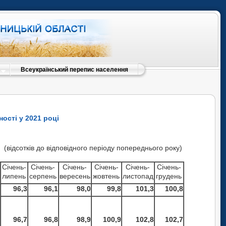
Всеукраїнський перепис населення
ості у 2021 році
відсотків до відповідного періоду попереднього року)
Січень-
Січень-
Січень-
Січень-
Січень-
Січень-
липень
серпень
вересень
жовтень
листопад
грудень
96,3
96,1
98,0
99,8
101,3
100,8
96,7
96,8
98,9
100,9
102,8
102,7