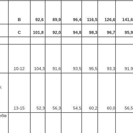
B
92,6
89,9
96,4
116,5
126,6
141,6
С
101,8
92,0
94,8
98,3
96,7
95,9
10-12
104,3
91,6
93,5
95,5
93,3
91,9
,
13-15
52,3
56,3
54,5
60,2
60,0
56,5
бів