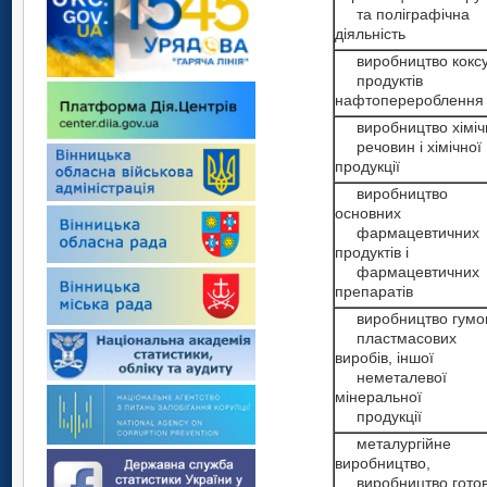
та поліграфічна
діяльність
виробництво коксу
продуктів
нафтоперероблення
виробництво хіміч
речовин і хімічної
продукції
виробництво
основних
фармацевтичних
продуктів і
фармацевтичних
препаратів
виробництво гумов
пластмасових
виробів, іншої
неметалевої
мінеральної
продукції
металургійне
виробництво,
виробництво гото