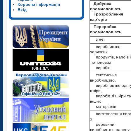
Добувна
Корисна інформація
промисловість
Вхід
і розроблення
кар’єрів
Переробна
промисловість
з неї
виробництво
харчових
продуктів, напоїв і
тютюнових
виробів
текстильне
виробництво,
виробництво одягу
шкіри,
виробів зі шкіри та
інших
матеріалів
виготовлення виро
з
деревини,
виробництво паперу