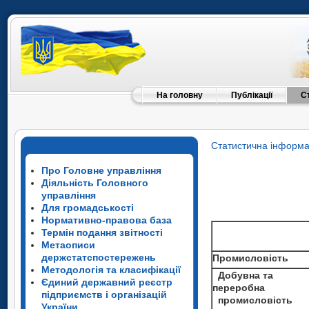
На головну
Публікації
С
Статистична інформа
Про Головне управління
Діяльність Головного
управління
Для громадськості
Нормативно-правова база
Термін подання звітності
Метаописи
держстатспостережень
Промисловість
Методологія та класифікації
Добувна та
Єдиний державний реєстр
переробна
підприємств і організацій
промисловість
України