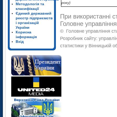
року)
Методологія та
класифікації
Єдиний державний
При використанні с
реєстр підприємств
Головне управління
і організацій
України
©
Головне управління ста
Корисна
інформація
Розробник сайту: управлі
Вхід
статистики у Вінницькій о