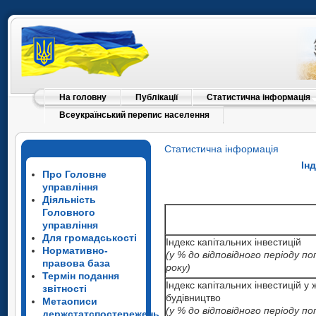
На головну
Публікації
Статистична інформація
Всеукраїнський перепис населення
Статистична інформація
Ін
Про Головне
управління
Діяльність
Головного
управління
Для громадськості
Індекс капітальних інвестицій
Нормативно-
(у % до відповідного періоду п
правова база
року)
Термін подання
Індекс капітальних інвестицій у
звітності
будівництво
Метаописи
(у % до відповідного періоду п
держстатспостережень