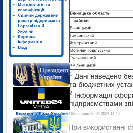
Методологія та
класифікації
Вінницька область
Єдиний державний
райони
реєстр підприємств
і організацій
Вінницький
України
Гайсинський
Корисна
інформація
Жмеринський
Вхід
Могилів-Подільський
Тульчинський
Хмільницький
1
Дані наведено без
та бюджетних уста
2
Інформація сфор
підприємствами зві
Обновлено 30.04.2024 11:43
При використанні с