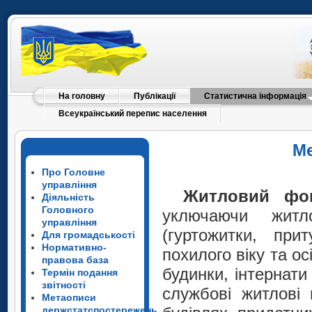
На головну
Публікації
Статистична інформація
Всеукраїнський перепис населення
Ме
Про Головне
управління
Житловий фо
Діяльність
Головного
уключаючи житло
управління
(гуртожитки, при
Для громадськості
Нормативно-
похилого віку та ос
правова база
будинки, інтернати
Термін подання
звітності
службові житлові 
Метаописи
держстатспостережень