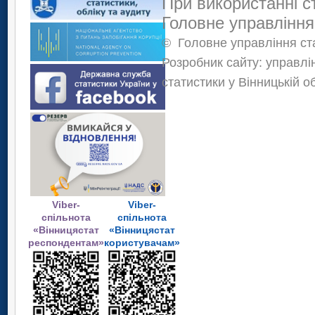
При використанні с
Головне управління
©
Головне управління ста
Розробник сайту: управлі
статистики у Вінницькій о
Viber-
Viber-
спільнота
спільнота
«Вінницястат
«Вінницястат
респондентам»
користувачам»