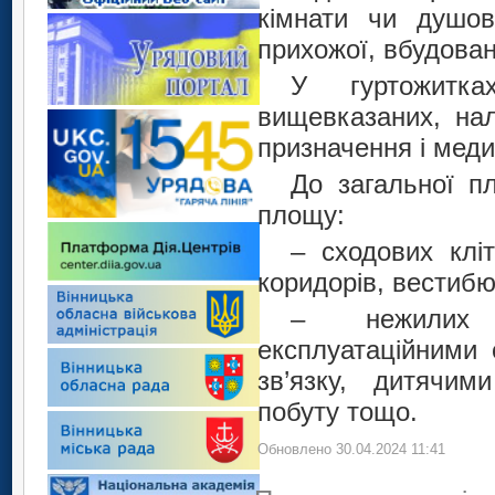
кімнати чи душов
прихожої, вбудова
У гуртожитк
вищевказаних, нал
призначення і меди
До загальної п
площу:
– сходових кліт
коридорів, вестибю
– нежилих 
експлуатаційними 
зв’язку, дитячим
побуту тощо.
Обновлено 30.04.2024 11:41