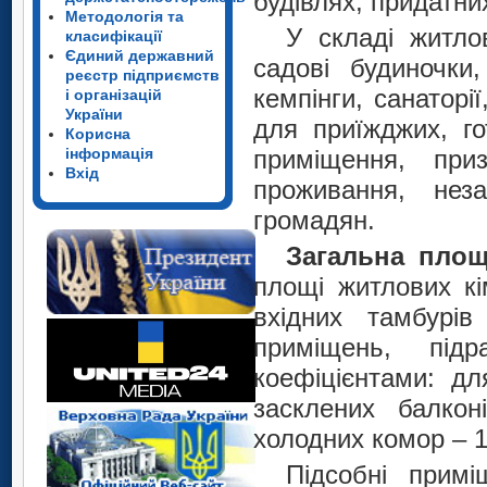
будівлях, придатни
Методологія та
У складі житло
класифікації
Єдиний державний
садові будиночки,
реєстр підприємств
кемпінги, санаторі
і організацій
України
для приїжджих, гот
Корисна
інформація
приміщення, при
Вхід
проживання, не
громадян.
Загальна пло
площі житлових кі
вхідних тамбурів
приміщень, під
коефіцієнтами: дл
засклених балкон
холодних комор – 1
Підсобні прим