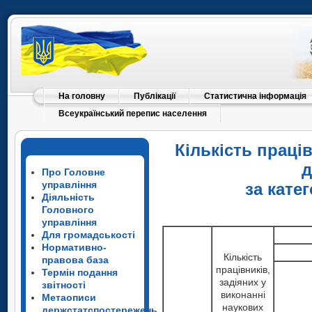
На головну
Публікації
Статистична інформація
Всеукраїнський перепис населення
Кількість праці
д
Про Головне
управління
за кате
Діяльність
Головного
управління
Для громадськості
Нормативно-
Кількість
правова база
працівників,
Термін подання
задіяних у
звітності
виконанні
Метаописи
наукових
держстатспостережень