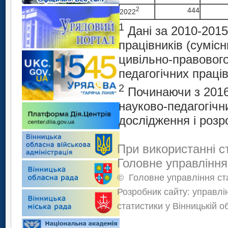
2
444
2022
1
Дані за 2010-2015
працівників (сумісн
цивільно-правовог
педагогічних праців
2
Починаючи з 2016
науково-педагогічни
дослідження і розр
При використанні с
Головне управління
©
Головне управління ста
Розробник сайту: управлі
статистики у Вінницькій о