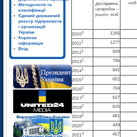
осіб
досліджень
Методологія та
і розробок –
класифікації
усього, осіб
Єдиний державний
реєстр підприємств
і організацій
України
1
1265
2010
Корисна
1
1277
2011
інформація
Вхід
1
939
2012
1
796
2013
1
842
2014
1
652
2015
2
704
2016
2
627
2017
2
625
2018
2
481
2019
2
449
2020
2
457
2021