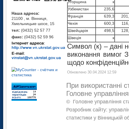
Угорщина
к
Узбекистан
235,6
Наша адреса:
Францiя
639,3
201
21100 , м. Вінниця,
Чехія
600,3
116
Хмельницьке шосе, 15
тел:
(0432) 52 57 77
Швейцарiя
498,5
128
факс:
(0432) 52 59 96
Швецiя
к
Символ (к) – дані
виконання вимог З
щодо конфіденційно
Обновлено 30.04.2024 12:59
При використанні с
Головне управління
©
Головне управління ста
Розробник сайту: управлі
статистики у Вінницькій о