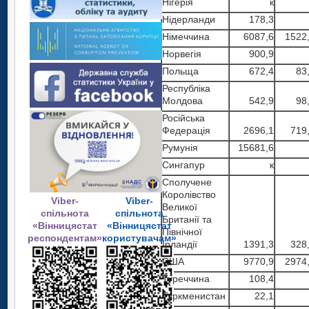
Нiгерiя
к
Нiдерланди
178,3
Нiмеччина
6087,6
1522
Норвегія
900,9
Польща
672,4
83
Республіка
Молдова
542,9
98
Росiйська
Федерацiя
2696,1
719
Румунiя
15681,6
Сингапур
к
Сполучене
Королівство
Viber-
Viber-
Великої
спільнота
спільнота
Британії та
«Вінницястат
«Вінницястат
Північної
респондентам»
користувачам»
Ірландії
1391,3
328
США
9770,9
2974
Туреччина
108,4
Туркменистан
22,1