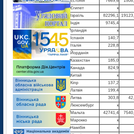
Естонiя
7669,6
1508
Єгипет
к
Iзраїль
82296,1
19123
Iндiя
9745,4
Ірландія
к
Iспанiя
140,7
Iталiя
228,8
Йорданiя
к
Казахстан
185,0
Канада
824,9
Китай
к
Кiпр
137,2
Латвiя
199,4
Литва
303,8
42
Люксембург
к
Мальта
42741,4
7540
Марокко
к
Намібія
к