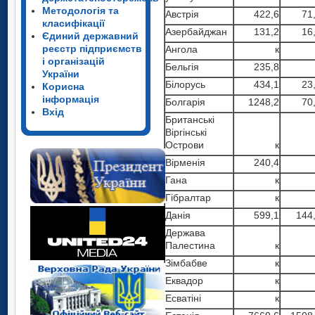
Методологія та
Австрiя
422,6
71
класифікації
Азербайджан
131,2
16
Єдиний державний
реєстр підприємств
Ангола
к
і організацій
Бельгiя
235,8
України
Бiлорусь
434,1
23
Корисна
інформація
Болгарiя
1248,2
70
Вхід
Британські
Вiргiнськi
Острови
к
Вiрменiя
240,4
Гана
к
Гібралтар
к
Данiя
599,1
144
Держава
Палестина
к
Зімбабве
к
Еквадор
к
Есватіні
к