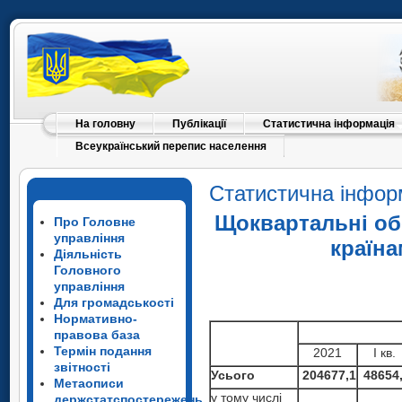
На головну
Публікації
Статистична інформація
Всеукраїнський перепис населення
Статистична інфор
Щоквартальні обс
Про Головне
управління
країна
Діяльність
Головного
управління
Для громадськості
Нормативно-
правова база
Термін подання
2021
І кв.
звітності
Усього
204677,1
48654
Метаописи
у тому числі
держстатспостережень