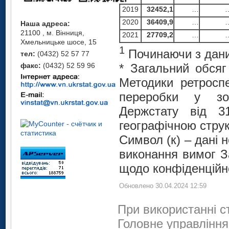
2019
32452
,
1
…
2020
36409,9
…
Наша адреса:
21100 , м. Вінниця,
2021
27709,2
…
Хмельницьке шосе, 15
1
Починаючи з дани
тел:
(0432) 52 57 77
факс:
(0432) 52 59 96
* Загальний обсяг
Методики ретроспе
переробки у зов
Держстату від 3
географічною стру
Символ (к) – дані
виконання вимог З
щодо конфіденційно
Обновлено 30.04.2024 12:59
При використанні с
Головне управління