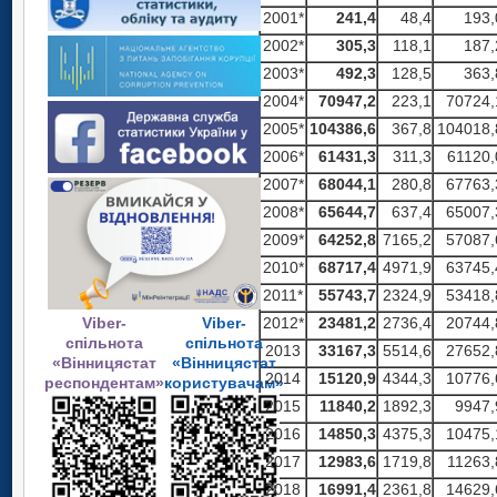
2001*
241,4
48,4
193,
2002*
305,3
118,1
187,
2003*
492,3
128,5
363,
2004*
70947,2
223,1
70724,
2005*
104386,6
367,8
104018,
2006*
61431,3
311,3
61120,
2007*
68044,1
280,8
67763,
2008*
65644,7
637,4
65007,
2009*
64252,8
7165,2
57087,
2010*
68717,4
4971,9
63745,
2011*
55743,7
2324,9
53418,
Viber-
Viber-
2012*
23481,2
2736,4
20744,
спільнота
спільнота
2013
33167,3
5514,6
27652,
«Вінницястат
«Вінницястат
2014
15120,9
4344,3
10776,
респондентам»
користувачам»
2015
11840,2
1892,3
9947,
2016
14850,3
4375,3
10475,
2017
12983,6
1719,8
11263,
2018
16991,4
2361,8
14629,