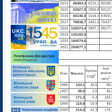
2014
66404,3
6224,1
60180
2015
62927,9
2800,8
60127
2016
66146,0
3104,3
63041
2017
78838,7
3401,6
75437
2018
102074,4
3897,2
98177
2019
135193
,
9
…
2020
164579,6
…
2021
204677,1
…
Iншi
Країни
країни
Роки
Всього
1
СНД
1
свiту
1996
134,1
48,5
85,
1997
49,0
3,5
45,
1998
171,3
5,4
165,
1999
119,8
19,9
99,
2000*
219,0
42,3
176,