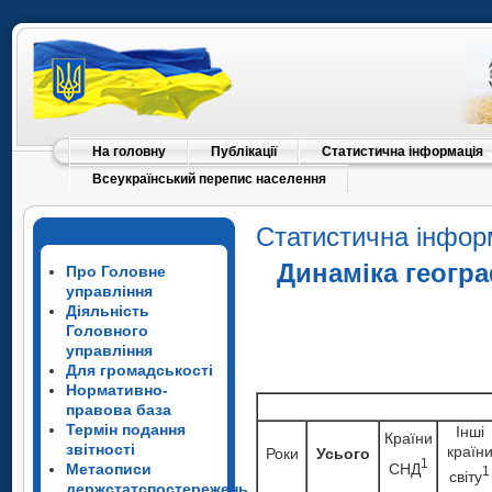
На головну
Публікації
Статистична інформація
Всеукраїнський перепис населення
Статистична інфор
Динаміка геогра
Про Головне
управління
Діяльність
Головного
управління
Для громадськості
Нормативно-
правова база
Термін подання
Iншi
Країни
звітності
країн
Роки
Усього
1
СНД
Метаописи
1
свiту
держстатспостережень