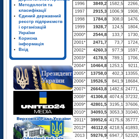
1996
3849,2
1582,5
2266
Методологія та
класифікації
1997
2915,3
1006,9
1908
Єдиний державний
1998
1784,8
308,0
1476
реєстр підприємств
1999
1928,7
124,5
1804
і організацій
України
2000*
2544,8
133,7
1730
Корисна
2001*
2471,7
73,7
1724
інформація
Вхід
2002*
4260,3
977,9
1597
2003*
4178,5
789,1
1706
2004*
10464,8
1253,1
9211
2005*
13758,0
402,3
13355
2006*
19526,5
841,9
18684
2007*
26643,8
1482,6
24771
2008*
41306,8
4074,6
37232
2009*
42801,5
3195,1
37606
2010*
34093,5
3053,3
31040
2011*
39952,6
4175,6
35777
2012*
46112,0
4218,5
41893
2013
59276,9
6947,7
52329