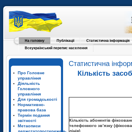
На головну
Публікації
Статистична інформація
Всеукраїнський перепис населення
Статистична інфор
Кількість засо
Про Головне
управління
Діяльність
Головного
управління
Для громадськості
Нормативно-
правова база
Термін подання
Кількість абонентів фіксован
звітності
телефонного зв’язку (фіксов
Метаописи
лінія)
держстатспостережень