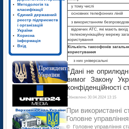
Методологія та
у тому числі
класифікації
основних телефонних ліній
Єдиний державний
реєстр підприємств
з використанням безпроводово
і організацій
відомчих АТС, які мають вихід
України
телекомунікаційну мережу зага
Корисна
користування
інформація
Вхід
Кількість таксофонів загальн
користування
з них універсальні
1
Дані не оприлюдн
вимог Закону Укр
конфіденційності с
Обновлено 30.04.2024 13:15
При використанні с
Головне управління
©
Головне управління ста